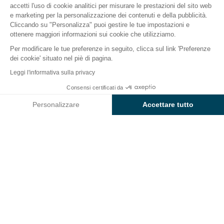
accetti l'uso di cookie analitici per misurare le prestazioni del sito web
e marketing per la personalizzazione dei contenuti e della pubblicità.
Il campeggio
Alloggi
Attività
Intorno all'acqua
Cliccando su "Personalizza" puoi gestire le tue impostazioni e
ottenere maggiori informazioni sui cookie che utilizziamo.
Per modificare le tue preferenze in seguito, clicca sul link 'Preferenze
dei cookie' situato nel piè di pagina.
Indietro
Leggi l'informativa sulla privacy
Alloggio Sunêlia Prestige Caux
Consensi certificati da
Prenota
Non disponibile in queste date
Colite
Personalizzare
Accettare tutto
di Campeggio L'Aiguille Creuse
Axeptio consent
Piattaforma di Gestione del Consenso: Personalizza le tue opzi
La nostra piattaforma ti consente di personalizzare e gestire le
ALLOGGIO
1 / 8