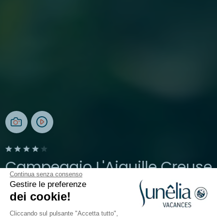
Campeggio L'Aiguille Creuse
Continua senza consenso
Gestire le preferenze
Normandia, Etretat
dei cookie!
Aperto da
3 aprile 2026
Al
20 settembre 2026
Cliccando sul pulsante "Accetta tutto",