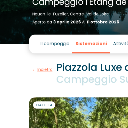
Campeggio l'Étang de
Nouan-le-Fuzelier, Centre-Val de Loire
Aperto da
3 aprile 2026
Al
11 ottobre 2026
Il campeggio
Sistemazioni
Attivit
Piazzola Luxe 
Indietro
Campeggio Sun
PIAZZOLA