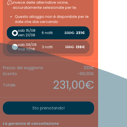
invece delle alternative vicine,
accuratamente selezionate per te.
Questo alloggio non è disponibile per le
date che stai cercando
sab 15/08
6 notti
330€
231€
ven 21/08
sab 08/08
3 notti
195€
136€
mar 11/08
Prezzo del soggiorno
330€
Sconto
-99,00€
231,00€
Totale
Sto prenotando!
La garanzia di cancellazione