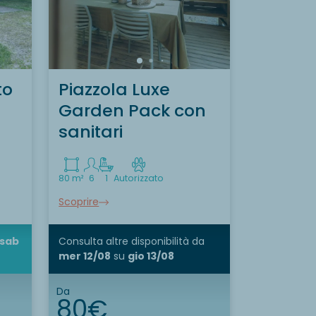
to
Piazzola Luxe
Garden Pack con
sanitari
80 m²
6
1
Autorizzato
Scoprire
sab
Consulta altre disponibilità
da
mer 12/08
su
gio 13/08
Da
80€