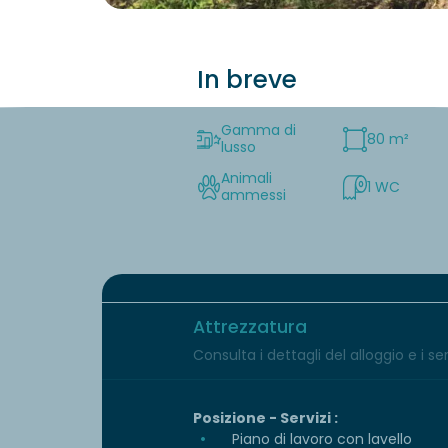
In breve
Gamma di
80 m²
lusso
Animali
1 WC
ammessi
Attrezzatura
Consulta i dettagli del alloggio e i serv
Posizione - Servizi :
Piano di lavoro con lavello