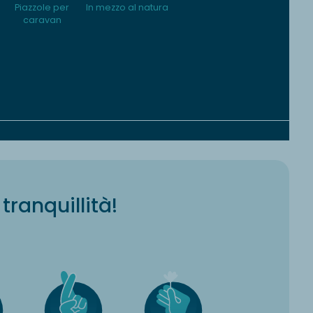
Piazzole per
In mezzo al natura
caravan
tranquillità!