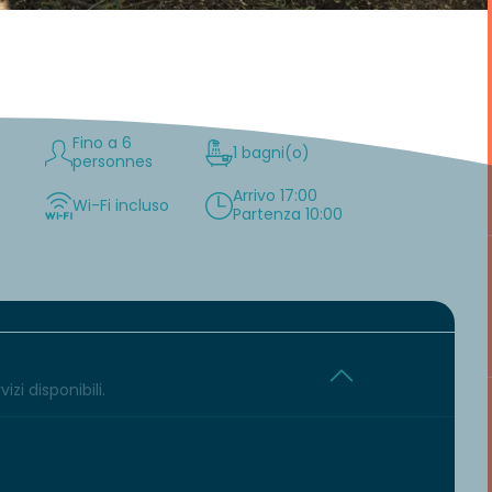
Fino a 6
1 bagni(o)
personnes
Arrivo 17:00
Wi-Fi incluso
Partenza 10:00
izi disponibili.