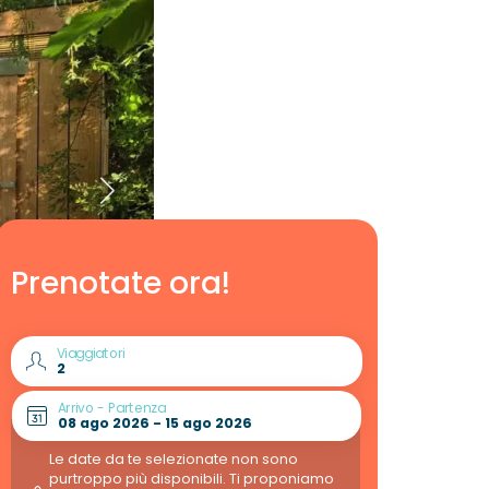
Prenotate ora!
Viaggiatori
Arrivo - Partenza
Le date da te selezionate non sono
purtroppo più disponibili. Ti proponiamo