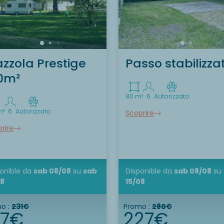
azzola Prestige
Passo stabilizza
0m²
80 m²
6
Autorizzato
m²
6
Autorizzato
Scoprire
rire
onible
da
sab 08/08
su
sab
Disponible
da
sab 08/08
su
08
15/08
o :
231€
Promo :
280€
87€
227€