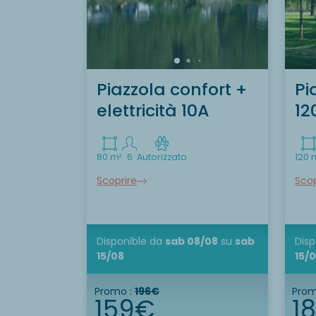
Piazzola confort +
Pi
elettricità 10A
12
80 m²
6
Autorizzato
120 
Scoprire
Scop
Disponible
da
sab 08/08
su
sab
Disp
15/08
15/
Promo :
196€
Prom
159€
1