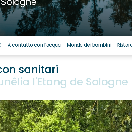
 Sologne
à
A contatto con l'acqua
Mondo dei bambini
Ristor
con sanitari
êlia l'Etang de Sologne