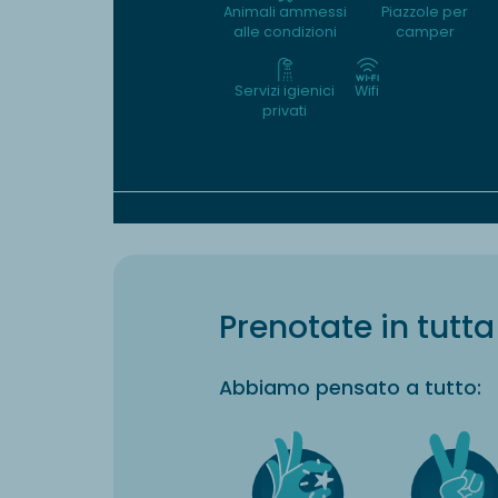
Animali ammessi
Piazzole per
alle condizioni
camper
Servizi igienici
Wifi
privati
Prenotate in tutta 
Abbiamo pensato a tutto: