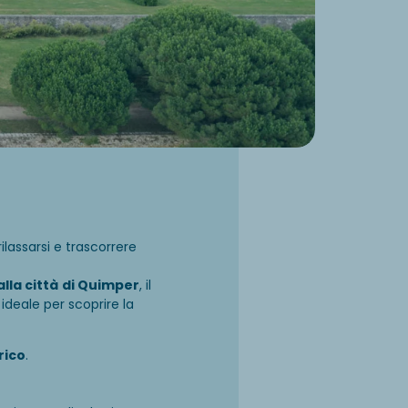
rilassarsi e trascorrere
alla città
di Quimper
, il
ideale per scoprire la
rico
.