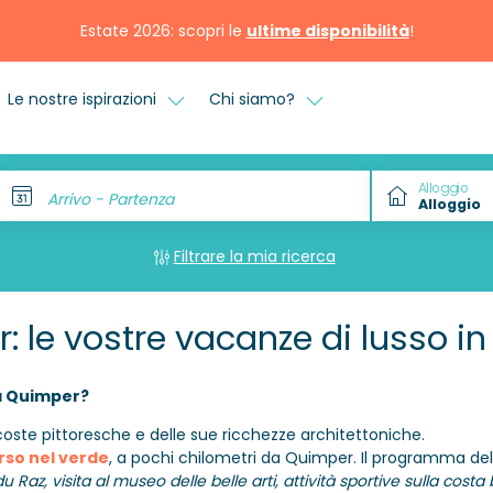
Estate 2026: scopri le
ultime disponibilità
!
Le nostre ispirazioni
Chi siamo?
Alloggio
Arrivo - Partenza
Filtrare la mia ricerca
le vostre vacanze di lusso in
 a Quimper?
 coste pittoresche e delle sue ricchezze architettoniche.
rso nel verde
, a pochi chilometri da Quimper. Il programma del
du Raz, visita al museo delle belle arti, attività sportive sulla co