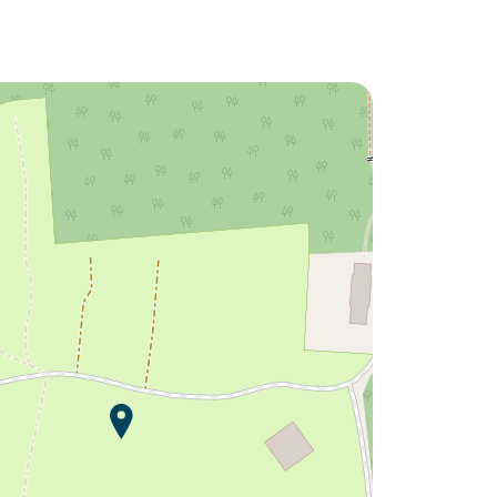
Volete scoprire :
Campeggio L'Orangerie de
Lanniron ?
Scoprire