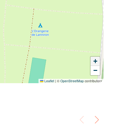
+
−
Leaflet
|
©
OpenStreetMap
contributors