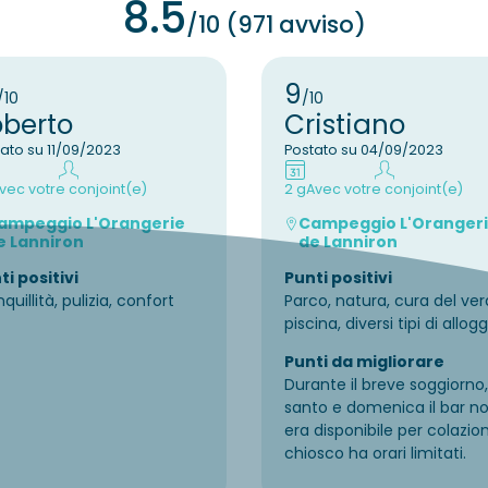
8.5
/10 (971 avviso)
9
/10
/10
oberto
Cristiano
ato su 11/09/2023
Postato su 04/09/2023
vec votre conjoint(e)
2 g
Avec votre conjoint(e)
ampeggio L'Orangerie
Campeggio L'Oranger
e Lanniron
de Lanniron
ti positivi
Punti positivi
quillità, pulizia, confort
Parco, natura, cura del ver
piscina, diversi tipi di allogg
Punti da migliorare
Durante il breve soggiorno,
santo e domenica il bar n
era disponibile per colazione
chiosco ha orari limitati.