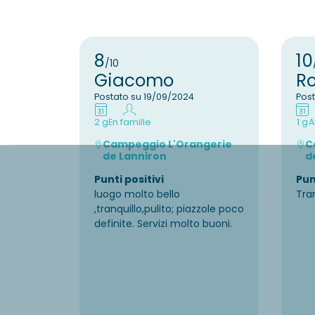
8
10
/10
Giacomo
R
Postato su 19/09/2024
Post
2 g
En famille
1 g
A
Campeggio L'Orangerie
C
de Lanniron
d
Punti positivi
Pun
luogo molto bello
Tran
,tranquillo,pulito; piazzole poco
definite. Servizi molto buoni.