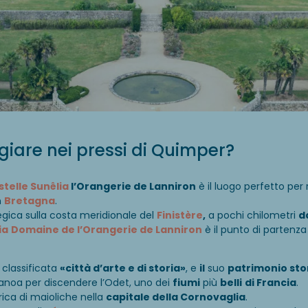
are nei pressi di Quimper?
stelle Sunêlia
l’Orangerie de Lanniron
è il luogo perfetto per 
n
Bretagna
.
tegica sulla costa meridionale del
Finistère
,
a pochi chilometri
d
ia
Domaine de l’Orangerie de Lanniron
è il punto di partenza 
 classificata
«città d’arte e di storia»
, e
il
suo
patrimonio sto
anoa per discendere l’Odet, uno dei
fiumi
più
belli
di Francia
.
rica di maioliche nella
capitale della Cornovaglia
.