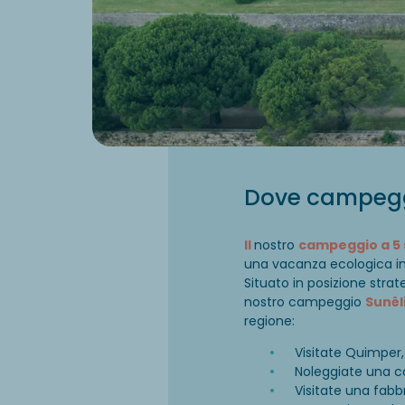
Dove campeggi
Il
nostro
campeggio a 5 
una vacanza ecologica i
Situato in posizione stra
nostro campeggio
Sunêl
regione:
Visitate Quimper,
Noleggiate una c
Visitate una fabb