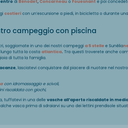
centro
di
Bénodet
,
Concarneau
o
Fouesnant
e poi concedetev
ggi
costieri
con un’escursione a piedi, in bicicletta o durante una
ostro campeggio con piscina
ltri, soggiornate in uno dei nostri campeggi
a 5 stelle
e Sunêlia
ne
lungo tutta la costa
atlantica
.
Tra questi troverete anche campe
gioia di tutta la famiglia.
vacanze
, lasciatevi conquistare dal piacere di nuotare nel nostr
ta
con idromassaggio e scivoli,
i riscaldata con giochi,
a, tuffatevi in una delle
vasche all’aperto riscaldate in media
lche vasca prima di sdraiarvi su uno dei lettini prendisole situati