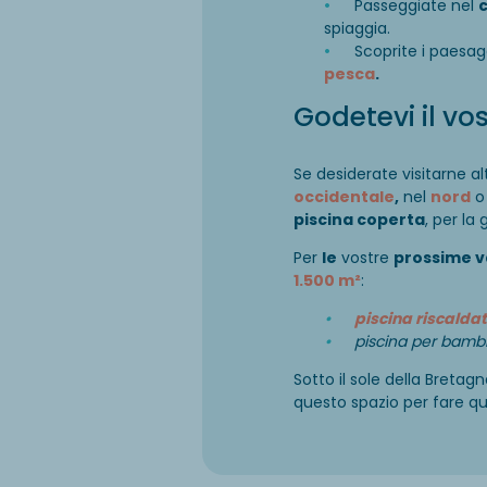
Passeggiate nel
spiaggia.
Scoprite i paesa
pesca
.
Godetevi il v
Se desiderate visitarne a
occidentale
,
nel
nord
o 
piscina coperta
, per la 
Per
le
vostre
prossime 
1.500 m²
:
piscina riscalda
piscina per bambin
Sotto il sole della Bretagn
questo spazio per fare qua