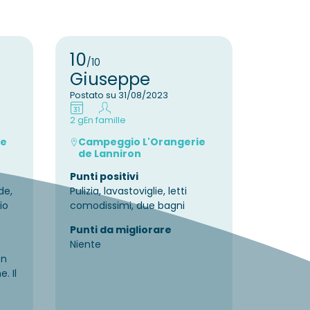
10
10
/10
/10
Giuseppe
Filip
Postato su 31/08/2023
Postato 
2 g
En famille
2 g
En fam
ie
Campeggio L'Orangerie
Campe
de Lanniron
de La
Punti positivi
Punti po
de,
Pulizia, lavastoviglie, letti
parco, po
io
comodissimi, due bagni
Punti d
Punti da migliorare
illumina
Niente
servizi,
on
segnalet
. Il
trovato 