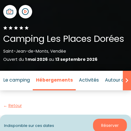
Camping Les Places Dorées
Saint-Jean-de-Monts, Vendée
Ouvert du
1 mai 2026
au
13 septembre 2026
Le camping
Hébergements
Activités
Autour de l
Retour
Hébergement Sunêlia Cottage
Réserver
Indisponible sur ces dates
Premium TAOS 3 ch avec SPA