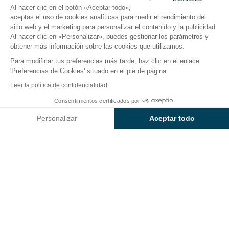
Al hacer clic en el botón «Aceptar todo»,
aceptas el uso de cookies analíticas para medir el rendimiento del
sitio web y el marketing para personalizar el contenido y la publicidad.
El camping
Alojamientos
Actividades
Cerca del
Al hacer clic en «Personalizar», puedes gestionar los parámetros y
obtener más información sobre las cookies que utilizamos.
Para modificar tus preferencias más tarde, haz clic en el enlace
'Preferencias de Cookies' situado en el pie de página.
Volver
Leer la política de confidencialidad
Alojamiento Sunêlia Cottage
Desde
Consentimientos certificados por
Reservar
1.453€
Confort Lavande
Personalizar
Aceptar todo
del Camping L'Argentière
Axeptio consent
Plataforma de Gestión de Consentimiento: Personaliza tus Op
Nuestra plataforma te permite personalizar y gestionar tus ajus
ALOJAMIENTO
1 / 4