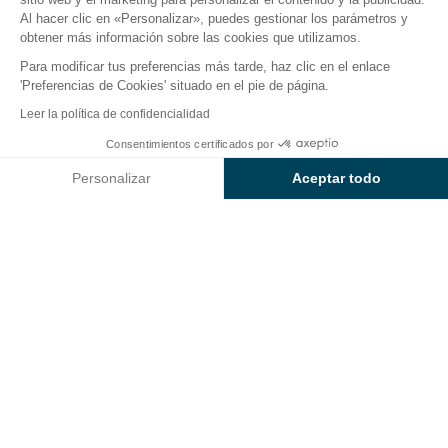
El camping
Alojamientos
Actividades
Cerca del
Al hacer clic en «Personalizar», puedes gestionar los parámetros y
obtener más información sobre las cookies que utilizamos.
Para modificar tus preferencias más tarde, haz clic en el enlace
'Preferencias de Cookies' situado en el pie de página.
Volver
Leer la política de confidencialidad
Alojamiento Cottage Luxe
Consentimientos certificados por
Reservar
No disponible en estas fechas
del Camping Sunêlia Les
Personalizar
Aceptar todo
Jardins de Tivoli
Axeptio consent
Plataforma de Gestión de Consentimiento: Personaliza tus Op
Nuestra plataforma te permite personalizar y gestionar tus ajus
ALOJAMIENTO
1 / 3