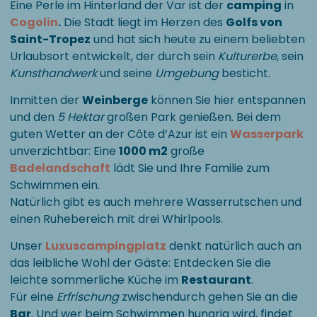
Eine Perle im Hinterland der Var ist der
camping
in
Cogolin
.
Die Stadt liegt im Herzen des
Golfs von
Saint-Tropez
und hat sich heute zu einem beliebten
Urlaubsort entwickelt, der durch sein
Kulturerbe
, sein
Kunsthandwerk
und seine
Umgebung
besticht.
Inmitten der
Weinberge
können Sie hier entspannen
und den
5 Hektar
großen Park genießen. Bei dem
guten Wetter an der Côte d’Azur ist ein
Wasserpark
unverzichtbar: Eine
1000 m2
große
Badelandschaft
lädt Sie und Ihre Familie zum
Schwimmen ein.
Natürlich gibt es auch mehrere Wasserrutschen und
einen Ruhebereich mit drei Whirlpools.
Unser
Luxuscampingplatz
denkt natürlich auch an
das leibliche Wohl der Gäste: Entdecken Sie die
leichte sommerliche Küche im
Restaurant
.
Für eine
Erfrischung
zwischendurch gehen Sie an die
Bar
. Und wer beim Schwimmen hungrig wird, findet