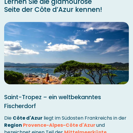
Lernen Sie die glamouröse
Seite der Côte d’Azur kennen!
Saint-Tropez – ein weltbekanntes
Fischerdorf
Die
Côte d'Azur
liegt im Südosten Frankreichs in der
Region
Provence-Alpes-Côte d'Azur
und
bezeichnet einen Teil der
Mittelmeerküste
.