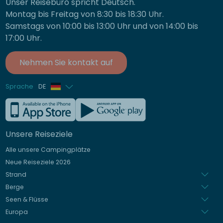
Unser Reisebüro spricht Deutsch.
Montag bis Freitag von 8:30 bis 18:30 Uhr.
Samstags von 10:00 bis 13:00 Uhr und von 14:00 bis
17:00 Uhr.
Nehmen Sie kontakt auf
Sprache
DE
Französisch
Englisch
Unsere Reiseziele
Italienisch
Alle unsere Campingplätze
Spanisch
Neue Reiseziele 2026
Niederländisch
Strand
Berge
Seen & Flüsse
Europa