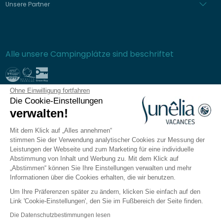
Unsere Partner
Alle unsere Campingplätze sind beschriftet
Ohne Einwilligung fortfahren
Sichere Bezahlung
Die Cookie-Einstellungen
verwalten!
Mit dem Klick auf „Alles annehmen“
stimmen Sie der Verwendung analytischer Cookies zur Messung der
Häufig gestellte Fragen
Leistungen der Webseite und zum Marketing für eine individuelle
Allgemeine Verkaufsbedingungen
Abstimmung von Inhalt und Werbung zu. Mit dem Klick auf
„Abstimmen“ können Sie Ihre Einstellungen verwalten und mehr
Datenschutzrichtlinie
Informationen über die Cookies erhalten, die wir benutzen.
Rechtliche Hinweise
Um Ihre Präferenzen später zu ändern, klicken Sie einfach auf den
Seitenverzeichnis
Link 'Cookie-Einstellungen', den Sie im Fußbereich der Seite finden.
Cookie-Einstellungen verwalten
Die Datenschutzbestimmungen lesen
Die Sunêlia-App