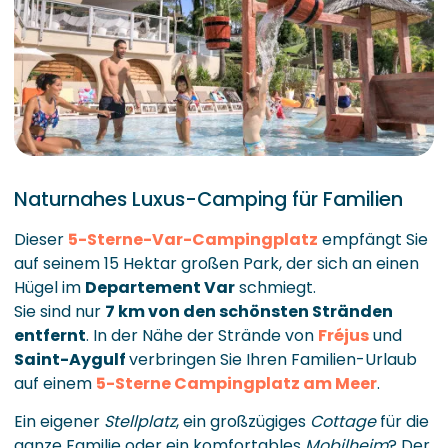
Naturnahes Luxus-Camping für Familien
Dieser
5-Sterne-Var-Campingplatz
empfängt Sie
auf seinem 15 Hektar großen Park, der sich an einen
Hügel im
Departement Var
schmiegt.
Sie sind nur
7 km von den schönsten Stränden
entfernt
. In der Nähe der Strände von
Fréjus
und
Saint-Aygulf
verbringen Sie Ihren Familien-Urlaub
auf einem
5-Sterne Campingplatz am Meer
.
Ein eigener
Stellplatz
, ein großzügiges
Cottage
für die
ganze Familie oder ein komfortables
Mobilheim
? Der