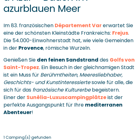
azurblauen Meer
Im 83. französischen
Département Var
erwartet Sie
eine der schönsten Kleinstädte Frankreichs:
Frejus
.
Die 54.000-Einwohnerstadt hat, wie viele Gemeinden
in der
Provence
, römische Wurzeln.
Genießen Sie
den feinen Sandstrand
des
Golfs von
Saint-Tropez
. Ein Besuch in der gleichnamigen Stadt
ist ein Muss für
Berühmtheiten, Meeresliebhaber,
Geschichts- und Kunstinteressierte
sowie für alle, die
sich für das
französische Kulturerbe
begeistern.
Einer der
Sunêlia-Luxuscampingplätze
ist der
perfekte Ausgangspunkt für Ihre
mediterranen
Abenteuer
!
1 Camping(s) gefunden