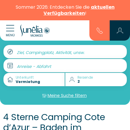
Sommer 2026: Entdecken Sie die
aktuellen
Verfügbarkeiten
!
MENÜ
Ziel, Campingplatz, Aktivität, unsw.
Anreise - Abfahrt
Unterkunft
Reisende
Meine Suche filtern
4 Sterne Camping Cote
d’Azur – Baden im