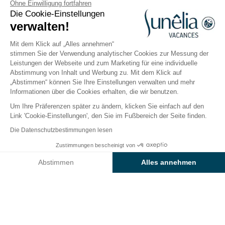
Ohne Einwilligung fortfahren
Die Cookie-Einstellungen
Aragonesische Pyrenäen
verwalten!
Öffnen von
26. März 2026
Bis
13.
Oktober 2026
Mit dem Klick auf „Alles annehmen“
stimmen Sie der Verwendung analytischer Cookies zur Messung der
Leistungen der Webseite und zum Marketing für eine individuelle
Abstimmung von Inhalt und Werbung zu. Mit dem Klick auf
Der Campingplatz
Unterkünfte
Freizeitangebot
„Abstimmen“ können Sie Ihre Einstellungen verwalten und mehr
Informationen über die Cookies erhalten, die wir benutzen.
Um Ihre Präferenzen später zu ändern, klicken Sie einfach auf den
Link 'Cookie-Einstellungen', den Sie im Fußbereich der Seite finden.
Zurück
Die Datenschutzbestimmungen lesen
Der Stellplatz Plus
Ab
Zustimmungen bescheinigt von
Buchen Sie
435€
des Camping wecamp Pirineos
Abstimmen
Alles annehmen
Axeptio consent
Einwilligungsmanagementplattform: Passen Sie Ihre Optionen 
Unsere Plattform ermöglicht es Ihnen, Ihre Datenschutzeinstell
STELLPLATZ
1 / 8