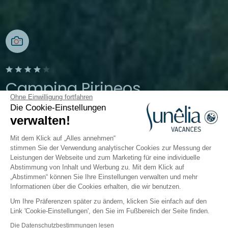
Camping Pirineos
Ohne Einwilligung fortfahren
Die Cookie-Einstellungen
Aragonesische Pyrenäen
verwalten!
Öffnen von
26. März 2026
Bis
13.
Oktober 2026
Mit dem Klick auf „Alles annehmen“
stimmen Sie der Verwendung analytischer Cookies zur Messung der
Leistungen der Webseite und zum Marketing für eine individuelle
Abstimmung von Inhalt und Werbung zu. Mit dem Klick auf
Der Campingplatz
Unterkünfte
Freizeitangebot
„Abstimmen“ können Sie Ihre Einstellungen verwalten und mehr
Informationen über die Cookies erhalten, die wir benutzen.
Um Ihre Präferenzen später zu ändern, klicken Sie einfach auf den
Link 'Cookie-Einstellungen', den Sie im Fußbereich der Seite finden.
Zurück
Die Datenschutzbestimmungen lesen