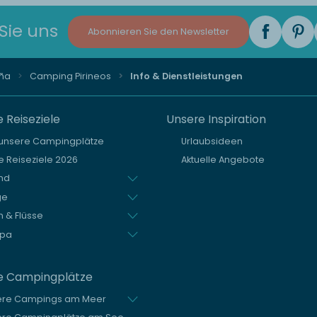
Sie uns
Abonnieren Sie den Newsletter
aña
Camping Pirineos
Info & Dienstleistungen
 Reiseziele
Unsere Inspiration
 unsere Campingplätze
Urlaubsideen
 Reiseziele 2026
Aktuelle Angebote
nd
ge
 & Flüsse
opa
e Campingplätze
ere Campings am Meer