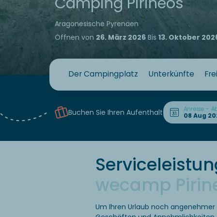
Camping Pirineos
Aragonesische Pyrenäen
Öffnen von
26. März 2026
Bis
13. Oktober 202
Der Campingplatz
Unterkünfte
Fre
Anreise - A
Buchen Sie Ihren Aufenthalt
Serviceleist
wecamp Pirin
Um Ihren Urlaub noch angenehmer zu