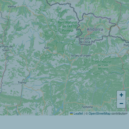
+
−
Leaflet
|
©
OpenStreetMap
contributors