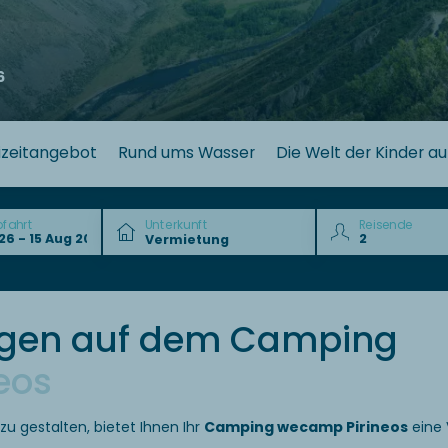
6
izeitangebot
Rund ums Wasser
Die Welt der Kinder au
bfahrt
Unterkunft
Reisende
ungen auf dem Camping
eos
 gestalten, bietet Ihnen Ihr
Camping wecamp Pirineos
eine 