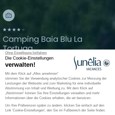
Camping Baia Blu La
Tortuga
Ohne Einwilligung fortfahren
Die Cookie-Einstellungen
Aglientu, Sardinien, Italien
verwalten!
Öffnen von
1. April 2026
Bis
19. Oktober
2026
Mit dem Klick auf „Alles annehmen“
stimmen Sie der Verwendung analytischer Cookies zur Messung der
Leistungen der Webseite und zum Marketing für eine individuelle
Abstimmung von Inhalt und Werbung zu. Mit dem Klick auf
Der Campingplatz
Unterkünfte
Freizeitangebot
„Abstimmen“ können Sie Ihre Einstellungen verwalten und mehr
Informationen über die Cookies erhalten, die wir benutzen.
Um Ihre Präferenzen später zu ändern, klicken Sie einfach auf den
Link 'Cookie-Einstellungen', den Sie im Fußbereich der Seite finden.
Zurück