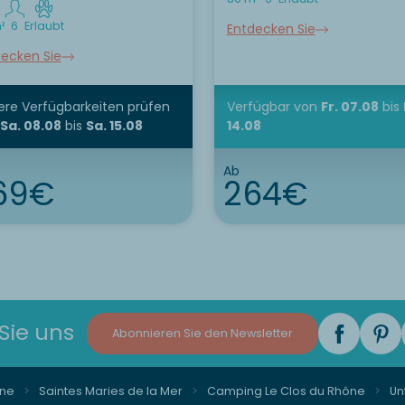
²
6
Erlaubt
Entdecken Sie
ecken Sie
re Verfügbarkeiten prüfen
Verfügbar
von
Fr. 07.08
bis
Sa. 08.08
bis
Sa. 15.08
14.08
Ab
69€
264€
Sie uns
Abonnieren Sie den Newsletter
ne
Saintes Maries de la Mer
Camping Le Clos du Rhône
Un