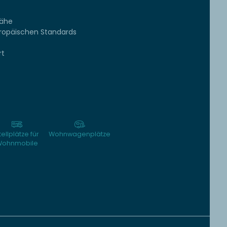
Nähe
uropäischen Standards
rt
tellplätze für
Wohnwagenplätze
ohnmobile