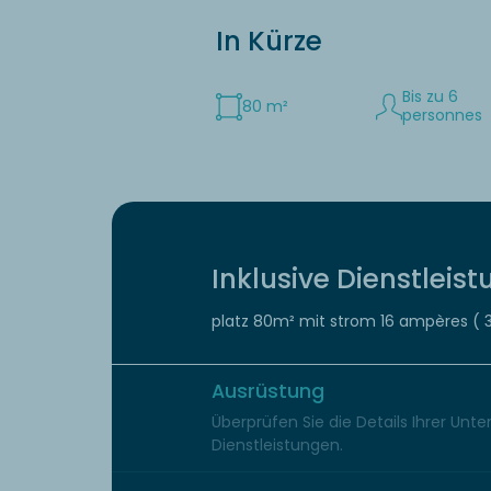
In Kürze
Bis zu 6
80 m²
personnes
Inklusive Dienstleis
platz 80m² mit strom 16 ampères ( 
Ausrüstung
Überprüfen Sie die Details Ihrer Unt
Dienstleistungen.