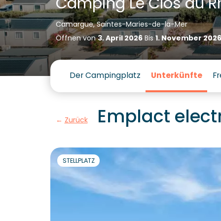
Camping Le Clos du R
Camargue, Saintes-Maries-de-la-Mer
Öffnen von
3. April 2026
Bis
1. November 202
Der Campingplatz
Unterkünfte
Fr
Emplact elect
Zurück
STELLPLATZ