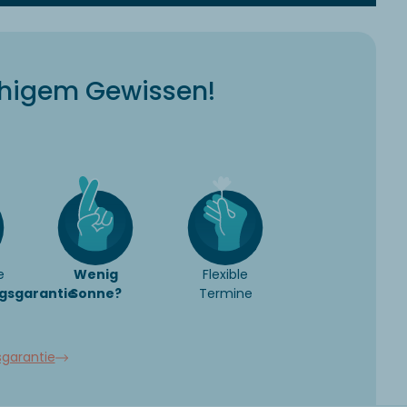
uhigem Gewissen!
e
Wenig
Flexible
gsgarantie
Sonne?
Termine
sgarantie