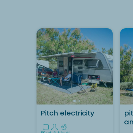
Pitch electricity
pi
an
80 m²
6
Erlaubt