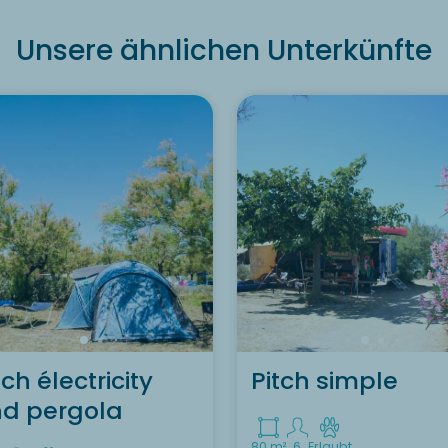
Unsere ähnlichen Unterkünfte
Lust, die Unterkunft zu
entdecken Pitch
electricity ?
Entdecken Sie
tch électricity
Pitch simple
d pergola
80 m²
6
Erlaubt