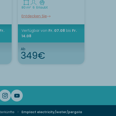
80 m²
6
Erlaubt
Entdecken Sie
Fr.
Verfügbar
von
Fr. 07.08
bis
Fr.
14.08
Ab
349€
terkünfte
Emplact electricity/water/pergola