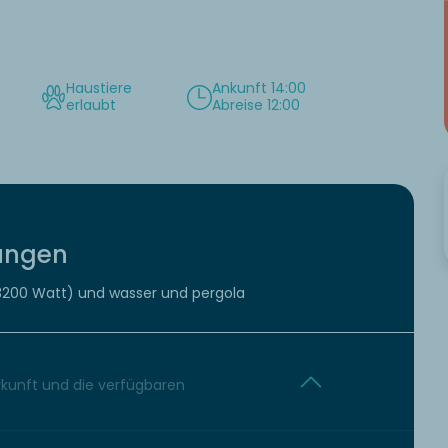
Haustiere
Ankunft 14:00
erlaubt
Abreise 12:00
tungen
3200 Watt) und wasser und pergola
erkunft und die verfügbaren