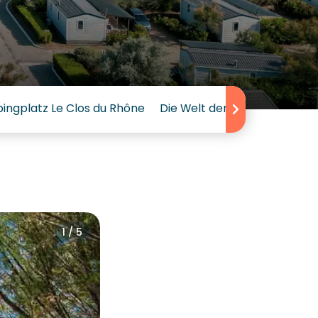
ngplatz Le Clos du Rhône
Die Welt der Kinder auf dem
1 / 5