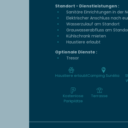
Standort - Dienstleistungen :
Sanitäre Einrichtungen in der 
Elektrischer Anschluss nach e
Wasserzulauf am Standort
Grauwasserabfluss am Stando
Kühlschrank mieten
Haustiere erlaubt
Optionale Dienste :
Tresor
Haustiere erlaubt
Camping Sunêlia
S
W
Kostenlose
Terrasse
Parkplätze