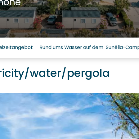
hône
6
eizeitangebot
Rund ums Wasser auf dem Sunêlia-Campi
ricity/water/pergola