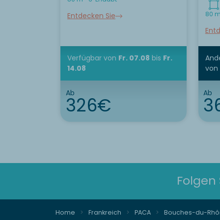
80 m
Entdecken Sie
Entd
Verfügbar
von
Fr. 07.08
bis
Fr.
Ande
14.08
von
Ab
Ab
326€
3
Folgen 
Home
Frankreich
PACA
Bouches-du-Rhô