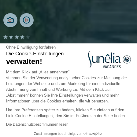
Camping Le Clos du Rhône
Ohne Einwilligung fortfahren
Die Cookie-Einstellungen
verwalten!
Camargue, Saintes-Maries-de-la-Mer
Öffnen von
3. April 2026
Bis
1. November 2026
Mit dem Klick auf „Alles annehmen“
stimmen Sie der Verwendung analytischer Cookies zur Messung der
Leistungen der Webseite und zum Marketing für eine individuelle
Abstimmung von Inhalt und Werbung zu. Mit dem Klick auf
ône
Die Welt der Kinder auf dem Sunêlia-Campingpl
„Abstimmen“ können Sie Ihre Einstellungen verwalten und mehr
Informationen über die Cookies erhalten, die wir benutzen.
Um Ihre Präferenzen später zu ändern, klicken Sie einfach auf den
Die Welt der Kinder auf dem
Link 'Cookie-Einstellungen', den Sie im Fußbereich der Seite finden.
Sunêlia-Campingplatz Le Clos
Die Datenschutzbestimmungen lesen
du Rhône
Zustimmungen bescheinigt von