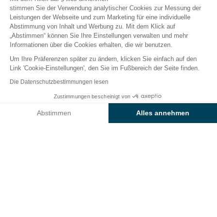
stimmen Sie der Verwendung analytischer Cookies zur Messung der
Leistungen der Webseite und zum Marketing für eine individuelle
Abstimmung von Inhalt und Werbung zu. Mit dem Klick auf
Der Campingplatz
Unterkünfte
Freizeitangebot
„Abstimmen“ können Sie Ihre Einstellungen verwalten und mehr
Informationen über die Cookies erhalten, die wir benutzen.
Um Ihre Präferenzen später zu ändern, klicken Sie einfach auf den
Link 'Cookie-Einstellungen', den Sie im Fußbereich der Seite finden.
Zurück
Die Datenschutzbestimmungen lesen
Unterkunft Sunêlia Cottage
Zustimmungen bescheinigt von
Buchen Sie
An diesen Tagen nicht verfügbar
vom Camping Le Clos du Rhône
Abstimmen
Alles annehmen
Axeptio consent
Einwilligungsmanagementplattform: Passen Sie Ihre Optionen 
Unsere Plattform ermöglicht es Ihnen, Ihre Datenschutzeinstell
VERMIETUNG
1 / 8