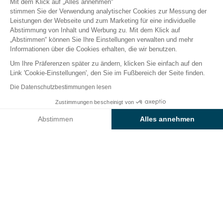
Mit dem Klick auf „Alles annehmen“
stimmen Sie der Verwendung analytischer Cookies zur Messung der
Leistungen der Webseite und zum Marketing für eine individuelle
Abstimmung von Inhalt und Werbung zu. Mit dem Klick auf
Der Campingplatz
Unterkünfte
Freizeitangebot
„Abstimmen“ können Sie Ihre Einstellungen verwalten und mehr
Informationen über die Cookies erhalten, die wir benutzen.
Um Ihre Präferenzen später zu ändern, klicken Sie einfach auf den
Link 'Cookie-Einstellungen', den Sie im Fußbereich der Seite finden.
Zurück
Die Datenschutzbestimmungen lesen
Der Stellplatz Sunêlia Classique
Zustimmungen bescheinigt von
Buchen Sie
An diesen Tagen nicht verfügbar
des Camping L'Hippocampe
Abstimmen
Alles annehmen
Axeptio consent
Einwilligungsmanagementplattform: Passen Sie Ihre Optionen 
Unsere Plattform ermöglicht es Ihnen, Ihre Datenschutzeinstell
STELLPLATZ
1 / 8