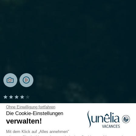
Camping Le Petit Bois
Ohne Einwilligung fortfahren
Die Cookie-Einstellungen
verwalten!
Loire Atlantique, Guérande
Öffnen von
3. April 2026
Bis
13. September 2026
Mit dem Klick auf „Alles annehmen“