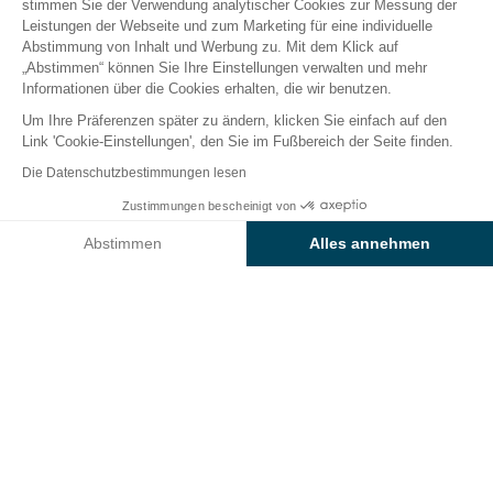
stimmen Sie der Verwendung analytischer Cookies zur Messung der
Leistungen der Webseite und zum Marketing für eine individuelle
Abstimmung von Inhalt und Werbung zu. Mit dem Klick auf
Der Campingplatz
Hébergements
Freizeitangebot
„Abstimmen“ können Sie Ihre Einstellungen verwalten und mehr
Informationen über die Cookies erhalten, die wir benutzen.
Um Ihre Präferenzen später zu ändern, klicken Sie einfach auf den
Link 'Cookie-Einstellungen', den Sie im Fußbereich der Seite finden.
Zurück
Die Datenschutzbestimmungen lesen
Unterkunft Sunêlia Confort
Zustimmungen bescheinigt von
Buchen Sie
An diesen Tagen nicht verfügbar
Sorlock
Abstimmen
Alles annehmen
vom Camping Le Petit bois
Axeptio consent
Einwilligungsmanagementplattform: Passen Sie Ihre Optionen 
Unsere Plattform ermöglicht es Ihnen, Ihre Datenschutzeinstell
VERMIETUNG
1 / 8