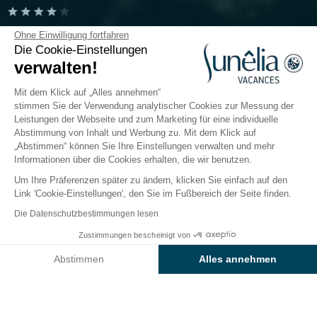
Camping Le Petit Bois
Ohne Einwilligung fortfahren
Die Cookie-Einstellungen
verwalten!
Loire Atlantique, Guérande
Öffnen von
3. April 2026
Bis
13. September 2026
Mit dem Klick auf „Alles annehmen“
stimmen Sie der Verwendung analytischer Cookies zur Messung der
Leistungen der Webseite und zum Marketing für eine individuelle
Abstimmung von Inhalt und Werbung zu. Mit dem Klick auf
Der Campingplatz
Hébergements
Freizeitangebot
„Abstimmen“ können Sie Ihre Einstellungen verwalten und mehr
Informationen über die Cookies erhalten, die wir benutzen.
Um Ihre Präferenzen später zu ändern, klicken Sie einfach auf den
Link 'Cookie-Einstellungen', den Sie im Fußbereich der Seite finden.
Zurück
Die Datenschutzbestimmungen lesen
Unterkunft Sunêlia Luxe Mine
Zustimmungen bescheinigt von
Buchen Sie
An diesen Tagen nicht verfügbar
d'Or
Abstimmen
Alles annehmen
vom Camping Le Petit Bois
Axeptio consent
Einwilligungsmanagementplattform: Passen Sie Ihre Optionen 
Unsere Plattform ermöglicht es Ihnen, Ihre Datenschutzeinstell