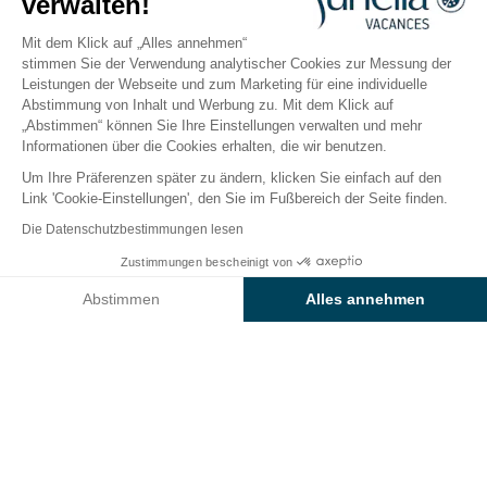
verwalten!
Normandie, Etretat
Öffnen von
3. April 2026
Bis
20. September 2026
Mit dem Klick auf „Alles annehmen“
stimmen Sie der Verwendung analytischer Cookies zur Messung der
Leistungen der Webseite und zum Marketing für eine individuelle
Abstimmung von Inhalt und Werbung zu. Mit dem Klick auf
Der Campingplatz
Unterkünfte
Freizeitangebot
„Abstimmen“ können Sie Ihre Einstellungen verwalten und mehr
Informationen über die Cookies erhalten, die wir benutzen.
Um Ihre Präferenzen später zu ändern, klicken Sie einfach auf den
Link 'Cookie-Einstellungen', den Sie im Fußbereich der Seite finden.
Zurück
Die Datenschutzbestimmungen lesen
Der Stellplatz Sunêlia Confort
Ab
Zustimmungen bescheinigt von
Buchen Sie
207€
des Camping L'Aiguille Creuse
Abstimmen
Alles annehmen
Axeptio consent
Einwilligungsmanagementplattform: Passen Sie Ihre Optionen 
Unsere Plattform ermöglicht es Ihnen, Ihre Datenschutzeinstell
STELLPLATZ
1 / 4