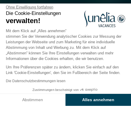
Camping L'Aiguille Creuse
Ohne Einwilligung fortfahren
Die Cookie-Einstellungen
verwalten!
Normandie, Etretat
Öffnen von
3. April 2026
Bis
20. September 2026
Mit dem Klick auf „Alles annehmen“
stimmen Sie der Verwendung analytischer Cookies zur Messung der
Leistungen der Webseite und zum Marketing für eine individuelle
Abstimmung von Inhalt und Werbung zu. Mit dem Klick auf
Der Campingplatz
Unterkünfte
Freizeitangebot
„Abstimmen“ können Sie Ihre Einstellungen verwalten und mehr
Informationen über die Cookies erhalten, die wir benutzen.
Um Ihre Präferenzen später zu ändern, klicken Sie einfach auf den
Animationen des
Link 'Cookie-Einstellungen', den Sie im Fußbereich der Seite finden.
Sunêlia-Campingplatzes
Die Datenschutzbestimmungen lesen
L‘Aiguille Creuse
Zustimmungen bescheinigt von
Preise & Verfügbarkeit prüfen
Abstimmen
Alles annehmen
Gute Laune und Geselligkeit gehören
bei
Sunêlia L‘Aiguille Creuse
einfach dazu!
Axeptio consent
Einwilligungsmanagementplattform: Passen Sie Ihre Optionen 
Verbringen Sie auf diesem Campingplatz in der Nähe
Unsere Plattform ermöglicht es Ihnen, Ihre Datenschutzeinstell
der Strände der Normandie einen belebten,