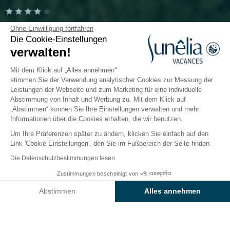
Camping Fontaine Vieille
Ohne Einwilligung fortfahren
Die Cookie-Einstellungen
verwalten!
Andernos-les-Bains, Gironde
Öffnen von
3. April 2026
Bis
27. September 2026
Mit dem Klick auf „Alles annehmen“
stimmen Sie der Verwendung analytischer Cookies zur Messung der
Leistungen der Webseite und zum Marketing für eine individuelle
Abstimmung von Inhalt und Werbung zu. Mit dem Klick auf
nderwelt
Gastronomie
Info & Dienstleistungen
Be
„Abstimmen“ können Sie Ihre Einstellungen verwalten und mehr
Informationen über die Cookies erhalten, die wir benutzen.
Um Ihre Präferenzen später zu ändern, klicken Sie einfach auf den
Dienstleistungen und
Link 'Cookie-Einstellungen', den Sie im Fußbereich der Seite finden.
praktische Infos
Die Datenschutzbestimmungen lesen
des Campingplatzes Sunêlia
Zustimmungen bescheinigt von
Preise & Verfügbarkeit prüfen
Fontaine Vieille
Abstimmen
Alles annehmen
Axeptio consent
Einwilligungsmanagementplattform: Passen Sie Ihre Optionen 
Erleichtern Sie sich den Urlaub und nutzen Sie die
Dienstleistungen und Geschäfte, die Ihnen auf dem
Unsere Plattform ermöglicht es Ihnen, Ihre Datenschutzeinstell