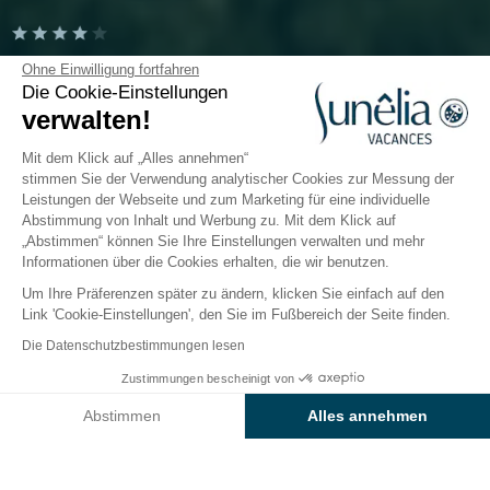
Camping Fontaine Vieille
Ohne Einwilligung fortfahren
Die Cookie-Einstellungen
verwalten!
Andernos-les-Bains, Gironde
Öffnen von
3. April 2026
Bis
27. September 2026
Mit dem Klick auf „Alles annehmen“
stimmen Sie der Verwendung analytischer Cookies zur Messung der
Leistungen der Webseite und zum Marketing für eine individuelle
Abstimmung von Inhalt und Werbung zu. Mit dem Klick auf
nterkünfte
Freizeitangebot
Im und am Wasser
Ki
„Abstimmen“ können Sie Ihre Einstellungen verwalten und mehr
Informationen über die Cookies erhalten, die wir benutzen.
Um Ihre Präferenzen später zu ändern, klicken Sie einfach auf den
Wassersport und Badefreuden
Link 'Cookie-Einstellungen', den Sie im Fußbereich der Seite finden.
auf dem
Die Datenschutzbestimmungen lesen
Sunêlia-Campingplatz
Zustimmungen bescheinigt von
Preise & Verfügbarkeit prüfen
Fontaine Vieille
Abstimmen
Alles annehmen
Axeptio consent
Einwilligungsmanagementplattform: Passen Sie Ihre Optionen 
Sehnen Sie sich nach entspanntem Nichtstun am
Wasser, nach Badespaß mit der ganzen Familie