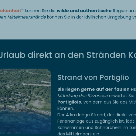
Schönheit
“
können Sie die
wilde und authentische
Region a
hen Mittelmeerstrände
können Sie in der idyllischen Umgebung v
Urlaub direkt an den Stränden K
Strand von Portiglio
Sie liegen gerne auf der faulen H
Mündung des Rizzanese
erwartet Sie
Portigliolo
, von dem aus Sie das M
können.
Der 4 km lange Strand, der direkt von
Ferienanlage aus zugänglich ist, läd
Schwimmen und Schnorcheln im tür
des Mittelmeers ein.