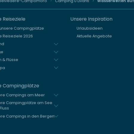
Belvedere-Campomoro
Camping U Livanti
Wasserwelten auf
 Reiseziele
Unsere Inspiration
 unsere Campingplätze
Urlaubsideen
 Reiseziele 2026
Aktuelle Angebote
nd
ge
 & Flüsse
opa
e Campingplätze
ere Campings am Meer
ere Campingplätze am See
Fluss
re Campings in den Bergen