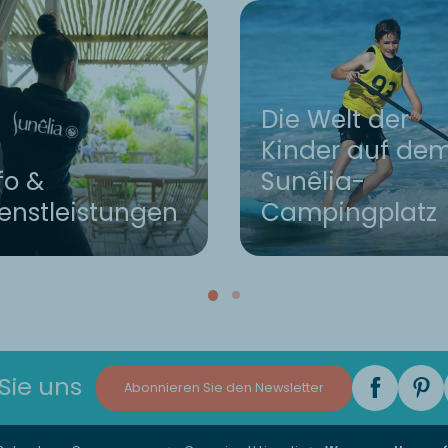
Die Welt der
Kinder auf de
fo &
Sunêlia-
enstleistungen
Campingplatz
Sie uns
Abonnieren Sie den Newsletter