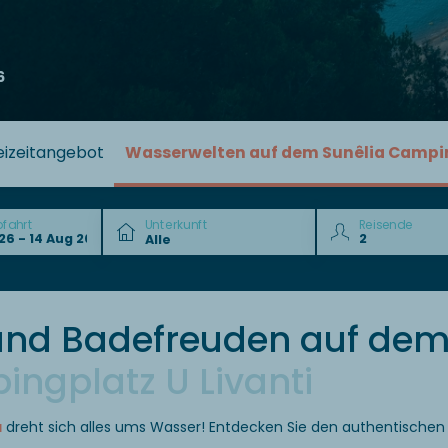
6
eizeitangebot
Wasserwelten auf dem Sunêlia Campi
bfahrt
Unterkunft
Reisende
und Badefreuden auf de
ngplatz U Livanti
a
dreht sich alles ums Wasser! Entdecken Sie den authentischen Re