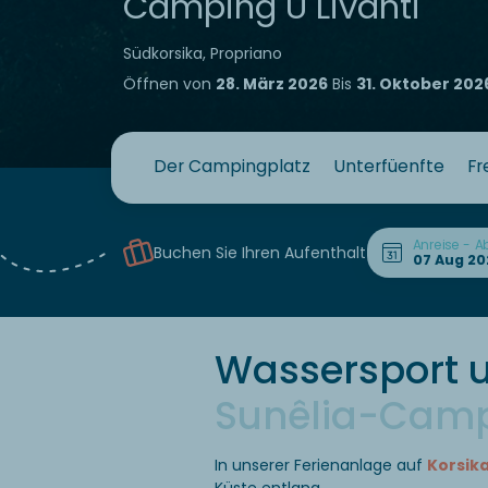
Camping U Livanti
Südkorsika, Propriano
Öffnen von
28. März 2026
Bis
31. Oktober 202
Der Campingplatz
Unterfüenfte
Fr
Anreise - A
Buchen Sie Ihren Aufenthalt
Wassersport 
Sunêlia-Campi
In unserer Ferienanlage auf
Korsik