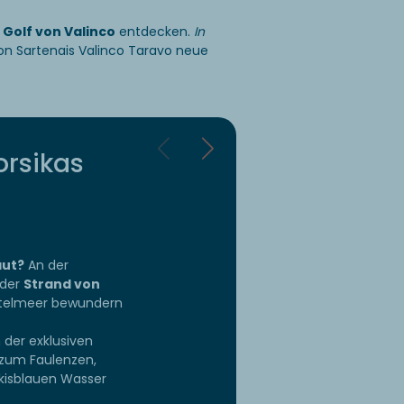
m
Golf von Valinco
entdecken.
In
on Sartenais Valinco Taravo neue
orsikas
aut?
An der
 der
Strand von
ittelmeer bewundern
 der exklusiven
t zum Faulenzen,
kisblauen Wasser