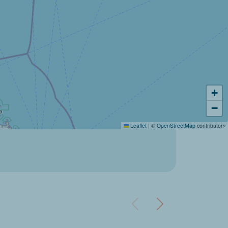
+
−
Leaflet
|
©
OpenStreetMap
contributors