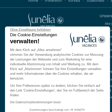
Home
Frankreich
Korsika
Südkorsika
Unsere
Alle
Ohne Einwilligung fortfahren
Neue
Beratung und Buchung
Die Cookie-Einstellungen
Stra
verwalten!
+33 (0)9 69 375 115
Ber
Seen
Mit dem Klick auf „Alles annehmen“
Unser Reisebüro spricht Deutsch.
stimmen Sie der Verwendung analytischer Cookies zur Messung
Eur
Montag bis Freitag von 8:30 bis 18:30 Uhr.
der Leistungen der Webseite und zum Marketing für eine
Samstags von 10:00 bis 13:00 Uhr und von
individuelle Abstimmung von Inhalt und Werbung zu. Mit dem
14:00 bis 17:00 Uhr.
Klick auf „Abstimmen“ können Sie Ihre Einstellungen verwalten
Unser
und mehr Informationen über die Cookies erhalten, die wir
Nehmen Sie kontakt auf
benutzen.
Uns
Um Ihre Präferenzen später zu ändern, klicken Sie einfach auf
Uns
Sprache
DE
und 
den Link 'Cookie-Einstellungen', den Sie im Fußbereich der Seite
finden.
Unse
Französisch
Die Datenschutzbestimmungen lesen
Englisch
Zustimmungen bescheinigt von