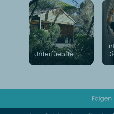
In
Unterfüenfte
Di
Folgen 