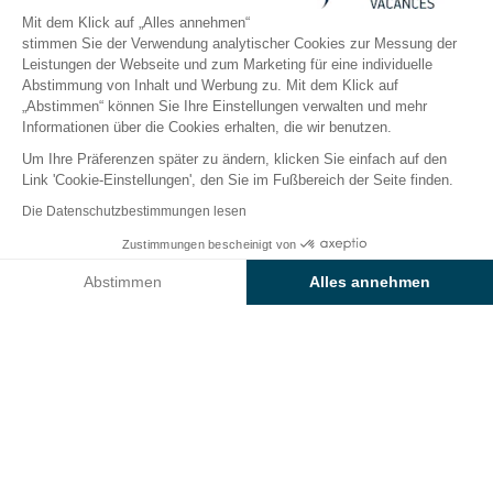
Öffnen von
28. März 2026
Bis
31. Oktober 2026
Mit dem Klick auf „Alles annehmen“
stimmen Sie der Verwendung analytischer Cookies zur Messung der
Leistungen der Webseite und zum Marketing für eine individuelle
Abstimmung von Inhalt und Werbung zu. Mit dem Klick auf
Der Campingplatz
Unterfüenfte
Freizeitangebot
„Abstimmen“ können Sie Ihre Einstellungen verwalten und mehr
Informationen über die Cookies erhalten, die wir benutzen.
Um Ihre Präferenzen später zu ändern, klicken Sie einfach auf den
Das Unterhaltungsprogramm
Link 'Cookie-Einstellungen', den Sie im Fußbereich der Seite finden.
auf dem
Die Datenschutzbestimmungen lesen
Sunêlia-Campingplatz U Livanti
Zustimmungen bescheinigt von
Preise & Verfügbarkeit prüfen
Abstimmen
Alles annehmen
Weniger als 10 Minuten von unserer Ferienanlage auf
Korsika entfernt, erwartet Sie ein umfangreiches
Axeptio consent
Einwilligungsmanagementplattform: Passen Sie Ihre Optionen 
Sport- und Freizeitangebot
, bei dem jedes Mitglied
Unsere Plattform ermöglicht es Ihnen, Ihre Datenschutzeinstell
Ihrer Familie voll und ganz auf seine Kosten kommt.
Auf dem Programm stehen:
Besichtigung von Dörfern,
Wanderungen auf dem Fernwanderweg GR 20,
Wassersport- und Freizeitangebote und vieles mehr
.