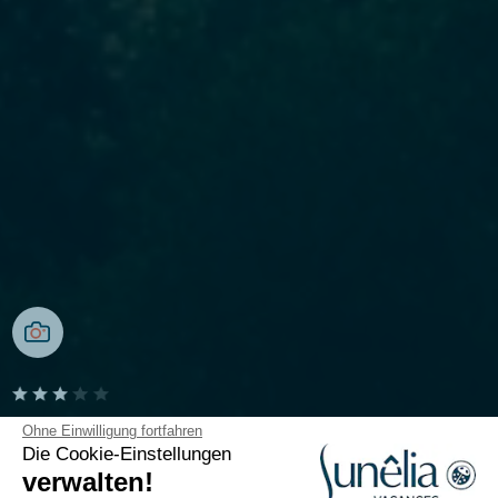
Camping U Livanti
Ohne Einwilligung fortfahren
Die Cookie-Einstellungen
verwalten!
Südkorsika, Propriano