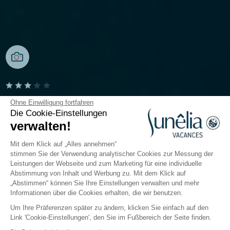
Camping U Livanti
Ohne Einwilligung fortfahren
Die Cookie-Einstellungen
verwalten!
Südkorsika, Propriano
Öffnen von
28. März 2026
Bis
31. Oktober 2026
Mit dem Klick auf „Alles annehmen“
stimmen Sie der Verwendung analytischer Cookies zur Messung der
Leistungen der Webseite und zum Marketing für eine individuelle
Abstimmung von Inhalt und Werbung zu. Mit dem Klick auf
Der Campingplatz
Unterfüenfte
Freizeitangebot
„Abstimmen“ können Sie Ihre Einstellungen verwalten und mehr
Informationen über die Cookies erhalten, die wir benutzen.
Um Ihre Präferenzen später zu ändern, klicken Sie einfach auf den
Link 'Cookie-Einstellungen', den Sie im Fußbereich der Seite finden.
Zurück