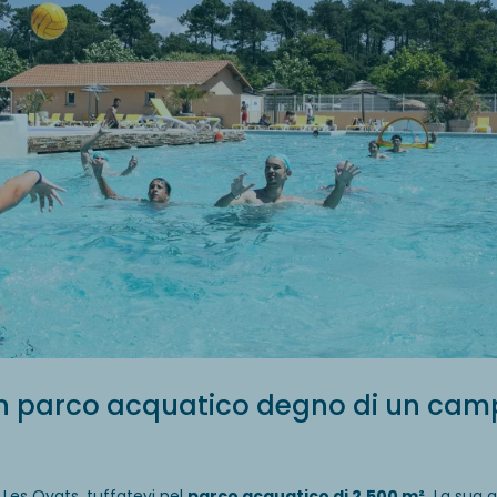
un parco acquatico degno di un cam
i Les Oyats, tuffatevi nel
parco acquatico di 2.500 m².
La sua 