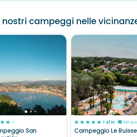
I nostri campeggi nelle vicinanz
7.8/10
561 avv
mpeggio San
Campeggio Le Ruiss