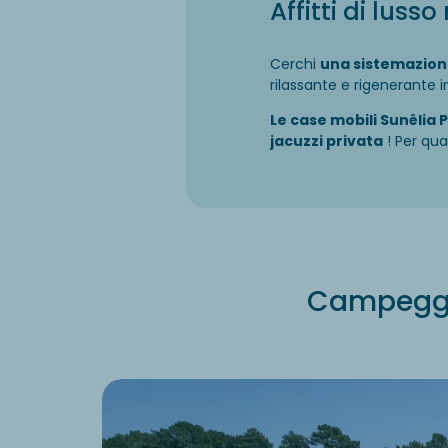
Affitti di luss
Cerchi
una sistemazione
rilassante e rigenerante 
Le case mobili Sunêlia
jacuzzi privata
! Per qua
Campeggio 