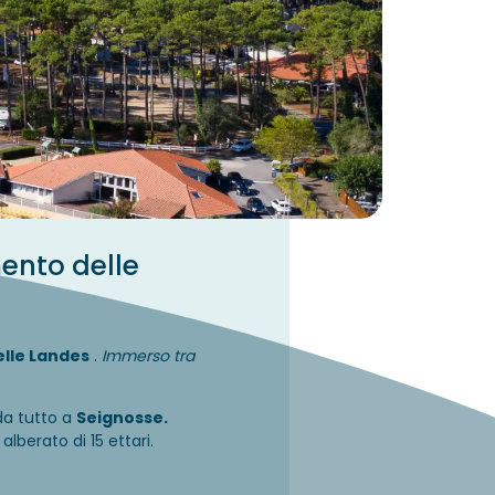
mento delle
elle Landes
.
Immerso tra
da tutto a
Seignosse.
alberato di 15 ettari.