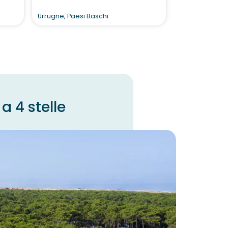
Vieille
Urrugne, Paesi Baschi
Andernos-les-
 4 stelle