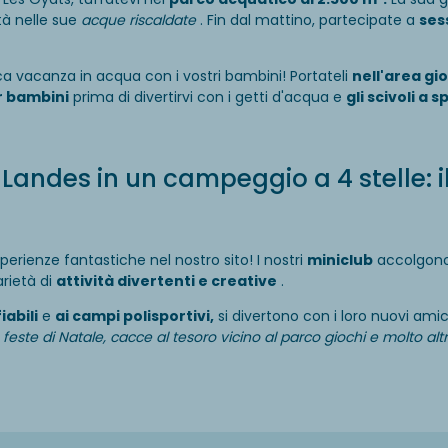
ità nelle sue
acque riscaldate
. Fin dal mattino, partecipate a
ses
a vacanza in acqua con i vostri bambini! Portateli
nell'area gi
r bambini
prima di divertirvi con i getti d'acqua e
gli scivoli a s
Landes in un campeggio a 4 stelle: i
sperienze fantastiche nel nostro sito! I nostri
miniclub
accolgono 
arietà di
attività divertenti e creative
.
iabili
e
ai campi polisportivi,
si divertono con i loro nuovi ami
, feste di Natale, cacce al tesoro vicino al parco giochi e molto al