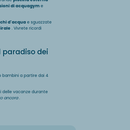
sioni di acquagym
e
ochi d'acqua
e sguazzate
pirale
. Vivrete ricordi
l paradiso dei
bambini a partire dai 4
ci delle vacanze durante
tro ancora
.