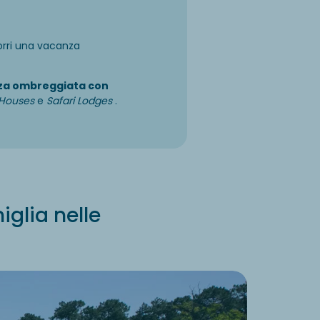
orri una vacanza
za ombreggiata con
'Houses
e
Safari Lodges
.
iglia nelle