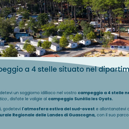
peggio a 4 stelle situato nel diparti
detevi un soggiorno idilliaco nel vostro
campeggio a 4 stelle n
tico
, disfate le valigie al
campeggio Sunêlia les Oyats.
ci, godetevi
l'atmosfera estiva del sud-ovest
e allontanatevi 
urale Regionale delle Landes di Guascogna,
con il suo parco 