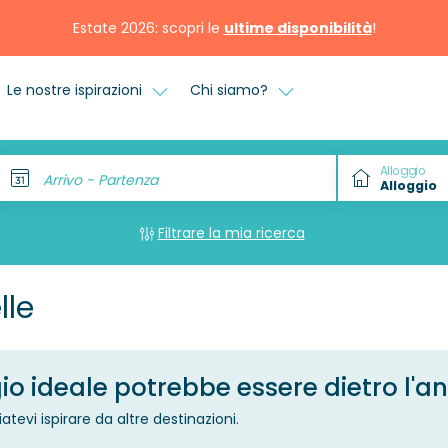
Estate 2026: scopri le
ultime disponibilità
!
Le nostre ispirazioni
Chi siamo?
Alloggio
Arrivo - Partenza
Filtrare la mia ricerca
lle
o ideale potrebbe essere dietro l'a
iatevi ispirare da altre destinazioni.