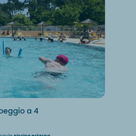
peggio a 4
grande
piscina esterna