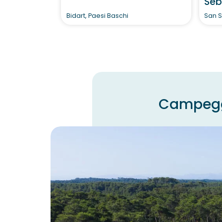
Seb
Bidart, Paesi Baschi
San S
Campeggi