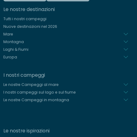
Inglese
Le nostre destinazioni
Tedesco
Tutti i nostri campeggi
Spagnolo
Nuove destinazioni nel 2026
Olandese
Mare
Montagna
Laghi & Fiumi
Europa
I nostri campeggi
Le nostre Campeggi al mare
I nostri campeggi sul lago e sul fiume
Le nostre Campeggi in montagna
Le nostre ispirazioni