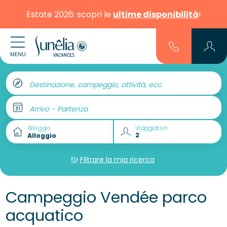
Estate 2026: scopri le
ultime disponibilità
!
MENU
Destinazione, campeggio, attività, ecc.
Arrivo - Partenza
Alloggio
Viaggiatori
Filtrare la mia ricerca
Campeggio Vendée parco
acquatico