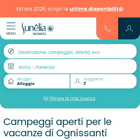
Estate 2026: scopri le
ultime disponibilità
!
MENU
Destinazione, campeggio, attività, ecc.
Arrivo - Partenza
Alloggio
Viaggiatori
Filtrare la mia ricerca
Campeggi aperti per le
vacanze di Ognissanti