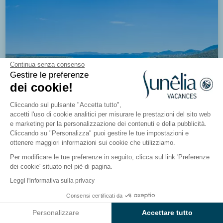
Continua senza consenso
Gestire le preferenze
dei cookie!
Cliccando sul pulsante "Accetta tutto",
accetti l'uso di cookie analitici per misurare le prestazioni del sito web
e marketing per la personalizzazione dei contenuti e della pubblicità.
Cliccando su "Personalizza" puoi gestire le tue impostazioni e
ottenere maggiori informazioni sui cookie che utilizziamo.
Nuovo
Per modificare le tue preferenze in seguito, clicca sul link 'Preferenze
dei cookie' situato nel piè di pagina.
Leggi l'informativa sulla privacy
Consensi certificati da
Campeggio Baia Holiday Poljana
Vedi i risultati sulla mappa
Personalizzare
Accettare tutto
Mali Lošinj, Croazia