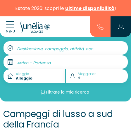
Estate 2026: scopri le
ultime disponibilità
!
MENU
Destinazione, campeggio, attività, ecc.
Arrivo - Partenza
Alloggio
Viaggiatori
Filtrare la mia ricerca
Campeggi di lusso a sud
della Francia