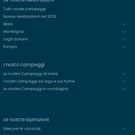
Tedesco
Tutti i nostri campeggi
Spagnolo
Nuove destinazioni nel 2026
Olandese
Mare
Montagna
Laghi & Fiumi
Europa
I nostri campeggi
Le nostre Campeggi al mare
I nostri campeggi sul lago e sul fiume
Le nostre Campeggi in montagna
Le nostre ispirazioni
Idee per le vacanze