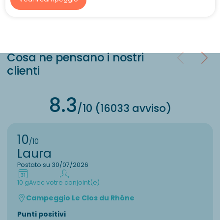
Cosa ne pensano i nostri
clienti
8.3
/10 (16033 avviso)
10
/10
Laura
Postato su 30/07/2026
10 g
Avec votre conjoint(e)
Campeggio Le Clos du Rhône
Punti positivi