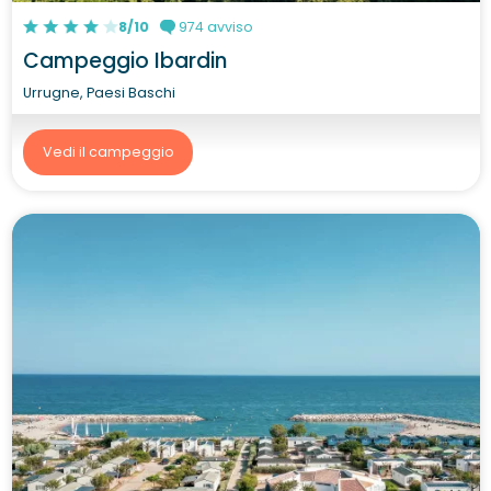
8/10
974 avviso
Campeggio Ibardin
Urrugne, Paesi Baschi
Vedi il campeggio