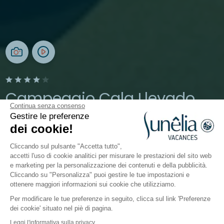
Campeggio Cala Llevado
Continua senza consenso
Gestire le preferenze
Costa Brava, Spagna
dei cookie!
Aperto da
28 marzo 2026
Al
1 novembre 2026
Cliccando sul pulsante "Accetta tutto",
accetti l'uso di cookie analitici per misurare le prestazioni del sito web
e marketing per la personalizzazione dei contenuti e della pubblicità.
Il campeggio
Sistemazioni
Attività
A contatto c
Cliccando su "Personalizza" puoi gestire le tue impostazioni e
ottenere maggiori informazioni sui cookie che utilizziamo.
Per modificare le tue preferenze in seguito, clicca sul link 'Preferenze
dei cookie' situato nel piè di pagina.
Indietro
Leggi l'informativa sulla privacy