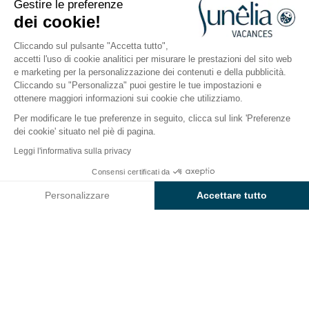
Gestire le preferenze
Paesi Bassi, Zelanda
dei cookie!
Aperto tutto l'anno
Cliccando sul pulsante "Accetta tutto",
accetti l'uso di cookie analitici per misurare le prestazioni del sito web
e marketing per la personalizzazione dei contenuti e della pubblicità.
Il campeggio
Alloggi
Cliccando su "Personalizza" puoi gestire le tue impostazioni e
ottenere maggiori informazioni sui cookie che utilizziamo.
Per modificare le tue preferenze in seguito, clicca sul link 'Preferenze
dei cookie' situato nel piè di pagina.
Indietro
Leggi l'informativa sulla privacy
Piazzola VIP Comfort
Da
Consensi certificati da
Prenota
99€
du Campeggio Strandpark De
/ notte
Personalizzare
Accettare tutto
Zeeuwse Kust
Axeptio consent
Piattaforma di Gestione del Consenso: Personalizza le tue opzi
La nostra piattaforma ti consente di personalizzare e gestire le
PIAZZOLA
1 / 3