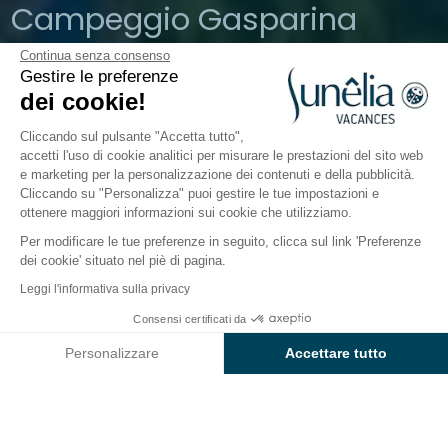
Campeggio Gasparina
Continua senza consenso
Castelnuovo del Garda, Veneto, Italia
Gestire le preferenze
Aperto da
26 marzo 2026
Al
2
dei cookie!
novembre 2026
Cliccando sul pulsante "Accetta tutto",
accetti l'uso di cookie analitici per misurare le prestazioni del sito web
e marketing per la personalizzazione dei contenuti e della pubblicità.
Il campeggio
Sistemazioni
Attività
A contatto c
Cliccando su "Personalizza" puoi gestire le tue impostazioni e
ottenere maggiori informazioni sui cookie che utilizziamo.
Per modificare le tue preferenze in seguito, clicca sul link 'Preferenze
dei cookie' situato nel piè di pagina.
Indietro
Leggi l'informativa sulla privacy
Alloggio Baia Prestige
Da
Consensi certificati da
Prenota
1.722€
del Camping Gasparina
Personalizzare
Accettare tutto
Axeptio consent
Piattaforma di Gestione del Consenso: Personalizza le tue opzi
La nostra piattaforma ti consente di personalizzare e gestire le