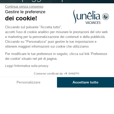
Continua senza consenso
Palau, Sardegna, Italia
Gestire le preferenze
Aperto da
1 aprile 2026
Al
19 ottobre
dei cookie!
2026
Cliccando sul pulsante "Accetta tutto",
accetti l'uso di cookie analitici per misurare le prestazioni del sito web
e marketing per la personalizzazione dei contenuti e della pubblicità.
Il campeggio
Sistemazioni
Attività
A contatto c
Cliccando su "Personalizza" puoi gestire le tue impostazioni e
ottenere maggiori informazioni sui cookie che utilizziamo.
Per modificare le tue preferenze in seguito, clicca sul link 'Preferenze
dei cookie' situato nel piè di pagina.
Indietro
Leggi l'informativa sulla privacy
Baia Classic
Consensi certificati da
Prenota
Non disponibile in queste date
di Campeggio Capo D'Orso
Personalizzare
Accettare tutto
Axeptio consent
Piattaforma di Gestione del Consenso: Personalizza le tue opzi
La nostra piattaforma ti consente di personalizzare e gestire le
ALLOGGIO
1 / 9