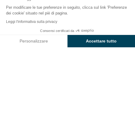
Per modificare le tue preferenze in seguito, clicca sul link 'Preferenze
dei cookie' situato nel piè di pagina.
Indietro
Leggi l'informativa sulla privacy
La Sistemazione Elite
Consensi certificati da
Prenota
Non disponibile in queste date
del Camping Isuledda
Personalizzare
Accettare tutto
Axeptio consent
Piattaforma di Gestione del Consenso: Personalizza le tue opzi
La nostra piattaforma ti consente di personalizzare e gestire le
ALLOGGIO
1 / 10