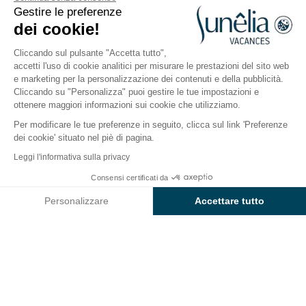
Aglientu, Sardegna, Italia
Gestire le preferenze
Aperto da
1 aprile 2026
Al
19 ottobre
dei cookie!
2026
Cliccando sul pulsante "Accetta tutto",
accetti l'uso di cookie analitici per misurare le prestazioni del sito web
e marketing per la personalizzazione dei contenuti e della pubblicità.
Il campeggio
Sistemazioni
Attività
A contatto c
Cliccando su "Personalizza" puoi gestire le tue impostazioni e
ottenere maggiori informazioni sui cookie che utilizziamo.
Per modificare le tue preferenze in seguito, clicca sul link 'Preferenze
dei cookie' situato nel piè di pagina.
Indietro
Leggi l'informativa sulla privacy
La Sistemazione Elite
Da
Consensi certificati da
Prenota
2.893€
del Camping Blu La Tortuga
Personalizzare
Accettare tutto
Axeptio consent
Piattaforma di Gestione del Consenso: Personalizza le tue opzi
La nostra piattaforma ti consente di personalizzare e gestire le
ALLOGGIO
1 / 9