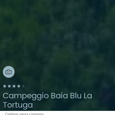
Campeggio Baia Blu La
Tortuga
Continua senza consenso