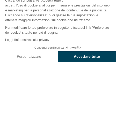
Cliccando sul pulsante "Accetta tutto",
accetti l'uso di cookie analitici per misurare le prestazioni del sito web
e marketing per la personalizzazione dei contenuti e della pubblicità.
Il campeggio
Alloggi
Attività
Intorno all'acqua
Cliccando su "Personalizza" puoi gestire le tue impostazioni e
ottenere maggiori informazioni sui cookie che utilizziamo.
Per modificare le tue preferenze in seguito, clicca sul link 'Preferenze
dei cookie' situato nel piè di pagina.
Indietro
Leggi l'informativa sulla privacy
Alloggio Sunêlia Loisir Confort
Consensi certificati da
Prenota
Non disponibile in queste date
di Campeggio L'Hippocampe
Personalizzare
Accettare tutto
Axeptio consent
Piattaforma di Gestione del Consenso: Personalizza le tue opzi
La nostra piattaforma ti consente di personalizzare e gestire le
ALLOGGIO
1 / 7