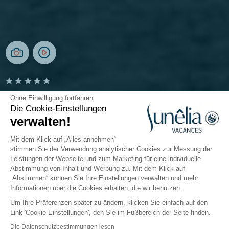
Camping L’Hippocampe
Ohne Einwilligung fortfahren
Die Cookie-Einstellungen
verwalten!
Provence, Volonne
Öffnen von
1. Mai 2026
Bis
6. September 2026
Mit dem Klick auf „Alles annehmen“
stimmen Sie der Verwendung analytischer Cookies zur Messung der
Leistungen der Webseite und zum Marketing für eine individuelle
Abstimmung von Inhalt und Werbung zu. Mit dem Klick auf
Der Campingplatz
Unterkünfte
Freizeitangebot
„Abstimmen“ können Sie Ihre Einstellungen verwalten und mehr
Informationen über die Cookies erhalten, die wir benutzen.
Um Ihre Präferenzen später zu ändern, klicken Sie einfach auf den
Link 'Cookie-Einstellungen', den Sie im Fußbereich der Seite finden.
Zurück
Die Datenschutzbestimmungen lesen