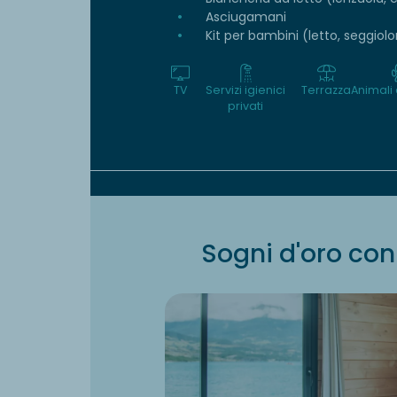
Asciugamani
Kit per bambini (letto, seggio
TV
Servizi igienici
Terrazza
Animali
privati
Sogni d'oro con 