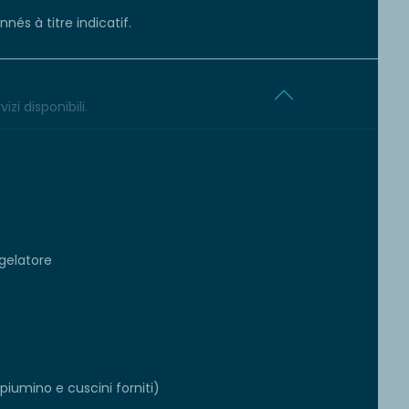
és à titre indicatif.
izi disponibili.
gelatore
iumino e cuscini forniti)