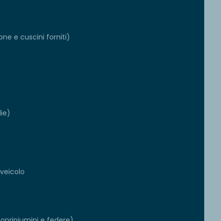
ne e cuscini forniti)
die)
 veicolo
copripiumini e federe)