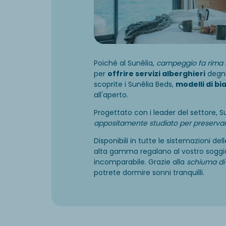
Poiché al Sunêlia,
campeggio fa rima 
per
offrire servizi alberghieri
degni
scoprite i Sunêlia Beds,
modelli di bi
all'aperto.
Progettato con i leader del settore, S
appositamente studiato per preservar
Disponibili in tutte le sistemazioni del
alta gamma regalano al vostro soggi
incomparabile. Grazie alla
schiuma di
potrete dormire sonni tranquilli.