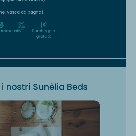
lone, vasca da bagno)
 ammessi
Wifi
Parcheggio
gratuito
i nostri Sunêlia Beds