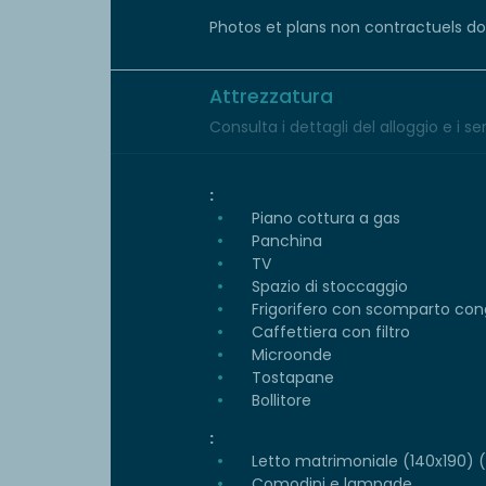
Photos et plans non contractuels donn
Attrezzatura
Consulta i dettagli del alloggio e i serv
:
Piano cottura a gas
Panchina
TV
Spazio di stoccaggio
Frigorifero con scomparto con
Caffettiera con filtro
Microonde
Tostapane
Bollitore
:
Letto matrimoniale (140x190) (p
Comodini e lampade