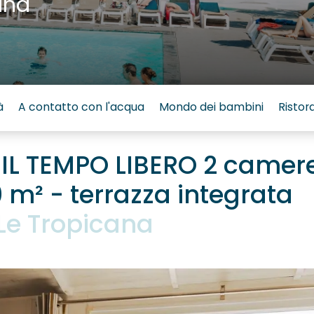
ana
à
A contatto con l'acqua
Mondo dei bambini
Ristor
L TEMPO LIBERO 2 camere 
0 m² - terrazza integrata
Le Tropicana