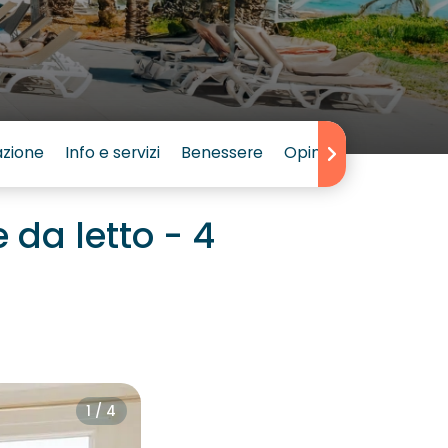
azione
Info e servizi
Benessere
Opinioni
da letto - 4
1 / 4