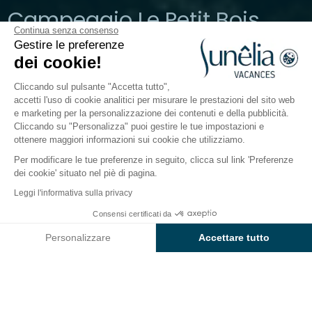
Campeggio Le Petit Bois
Continua senza consenso
Gestire le preferenze
Loire Atlantique, Guérande
dei cookie!
Aperto da
3 aprile 2026
Al
13 settembre 2026
Cliccando sul pulsante "Accetta tutto",
accetti l'uso di cookie analitici per misurare le prestazioni del sito web
e marketing per la personalizzazione dei contenuti e della pubblicità.
Il campeggio
Hébergements
Attività
Intorno all
Cliccando su "Personalizza" puoi gestire le tue impostazioni e
ottenere maggiori informazioni sui cookie che utilizziamo.
Per modificare le tue preferenze in seguito, clicca sul link 'Preferenze
dei cookie' situato nel piè di pagina.
Indietro
Leggi l'informativa sulla privacy
Alloggio Sunêlia Confort
Consensi certificati da
Prenota
Non disponibile in queste date
Castelli
Personalizzare
Accettare tutto
di Campeggio Le Petit Bois
Axeptio consent
Piattaforma di Gestione del Consenso: Personalizza le tue opzi
La nostra piattaforma ti consente di personalizzare e gestire le