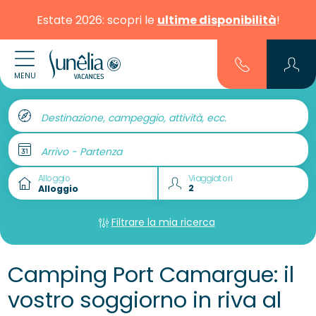
Estate 2026: scopri le
ultime disponibilità
!
MENU
Destinazione, campeggio, attività, ecc.
Arrivo - Partenza
Alloggio
Viaggiatori
Filtrare la mia ricerca
Camping Port Camargue: il
vostro soggiorno in riva al