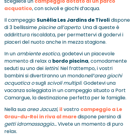
scegliete un
campeggio dotato di un parco
acquatico
, con scivoli e giochi d’acqua.
Il campeggio
Sunêlia Les Jardins de Tivoli
dispone
di 3 bellissime
piscine all’aperto
. Una di queste è
addirittura riscaldata, per permettervi di godervi i
piaceri del nuoto anche in mezza stagione.
In un
ambiente esotico
, godetevi un piacevole
momento di relax a
bordo piscina
, comodamente
seduti su uno dei
lettini
. Nel frattempo, i vostri
bambini si divertiranno un mondo
nell’area giochi
acquatica o
sugli
scivoli multipli
. Godetevi una
vacanza soleggiata in un campeggio situato a Port
Camargue, la destinazione perfetta per le famiglie.
Nella sua
area Jacuzzi
,
il
vostro
campeggio a Le
Grau-du-Roi in riva al mare
dispone persino di
getti idromassaggio…
Vivete un momento di puro
relax.