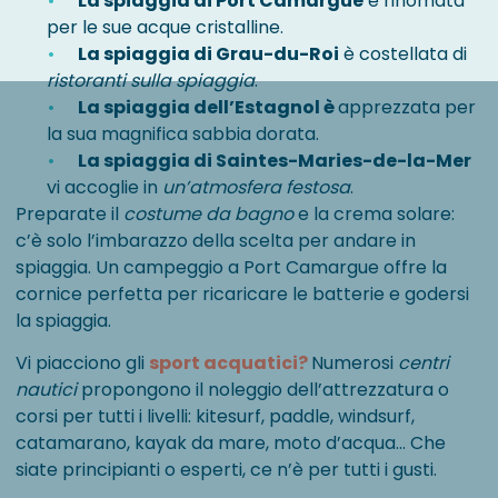
La spiaggia di Port Camargue
è rinomata
per le sue acque cristalline.
La spiaggia di Grau-du-Roi
è costellata di
ristoranti sulla spiaggia
.
La spiaggia dell’Estagnol è
apprezzata per
la sua magnifica sabbia dorata.
La spiaggia di Saintes-Maries-de-la-Mer
vi accoglie in
un’atmosfera festosa
.
Preparate il
costume da bagno
e la crema solare:
c’è solo l’imbarazzo della scelta per andare in
spiaggia. Un campeggio a Port Camargue offre la
cornice perfetta per ricaricare le batterie e godersi
la spiaggia.
Vi piacciono gli
sport acquatici?
Numerosi
centri
nautici
propongono il noleggio dell’attrezzatura o
corsi per tutti i livelli: kitesurf, paddle, windsurf,
catamarano, kayak da mare, moto d’acqua… Che
siate principianti o esperti, ce n’è per tutti i gusti.