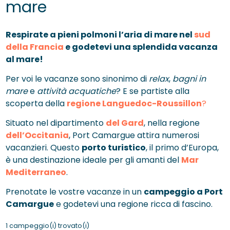
mare
Respirate a pieni polmoni l’aria di mare nel
sud
della Francia
e godetevi una splendida vacanza
al mare!
Per voi le vacanze sono sinonimo di
relax
,
bagni in
mare
e
attività acquatiche
? E se partiste alla
scoperta della
regione Languedoc-Roussillon
?
Situato nel dipartimento
del Gard
, nella regione
dell’Occitania
, Port Camargue attira numerosi
vacanzieri. Questo
porto turistico
, il primo d’Europa,
è una destinazione ideale per gli amanti del
Mar
Mediterraneo
.
Prenotate le vostre vacanze in un
campeggio a Port
Camargue
e godetevi una regione ricca di fascino.
1 campeggio(i) trovato(i)