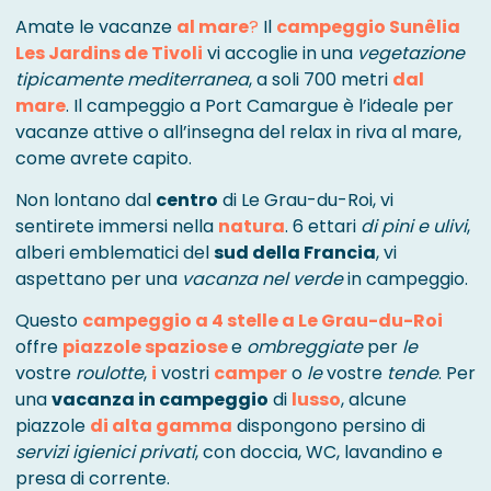
Amate le vacanze
al mare
?
Il
campeggio Sunêlia
Les Jardins de Tivoli
vi accoglie in una
vegetazione
tipicamente mediterranea
, a soli 700 metri
dal
mare
. Il campeggio a Port Camargue è l’ideale per
vacanze attive o all’insegna del relax in riva al mare,
come avrete capito.
Non lontano dal
centro
di Le Grau-du-Roi, vi
sentirete immersi nella
natura
. 6 ettari
di pini e ulivi
,
alberi emblematici del
sud della Francia
, vi
aspettano per una
vacanza nel verde
in campeggio.
Questo
campeggio a 4 stelle a Le Grau-du-Roi
offre
piazzole spaziose
e
ombreggiate
per
le
vostre
roulotte
,
i
vostri
camper
o
le
vostre
tende
. Per
una
vacanza in campeggio
di
lusso
, alcune
piazzole
di alta gamma
dispongono persino di
servizi igienici privati
, con doccia, WC, lavandino e
presa di corrente.