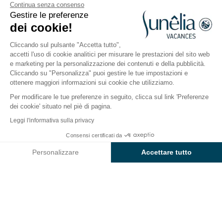
Continua senza consenso
Gestire le preferenze
Bidart, Paesi Baschi
dei cookie!
Aperto da
4 aprile 2026
Al
1 novembre 2026
Cliccando sul pulsante "Accetta tutto",
accetti l'uso di cookie analitici per misurare le prestazioni del sito web
e marketing per la personalizzazione dei contenuti e della pubblicità.
Il campeggio
Sistemazioni
Attività
A contatto c
Cliccando su "Personalizza" puoi gestire le tue impostazioni e
ottenere maggiori informazioni sui cookie che utilizziamo.
Per modificare le tue preferenze in seguito, clicca sul link 'Preferenze
dei cookie' situato nel piè di pagina.
Indietro
Leggi l'informativa sulla privacy
Alloggio Coco Sweet
Consensi certificati da
Prenota
Non disponibile in queste date
di Campeggio Sunêlia L'Erreka
Personalizzare
Accettare tutto
Axeptio consent
Piattaforma di Gestione del Consenso: Personalizza le tue opzi
La nostra piattaforma ti consente di personalizzare e gestire le
ALLOGGIO
1 / 6