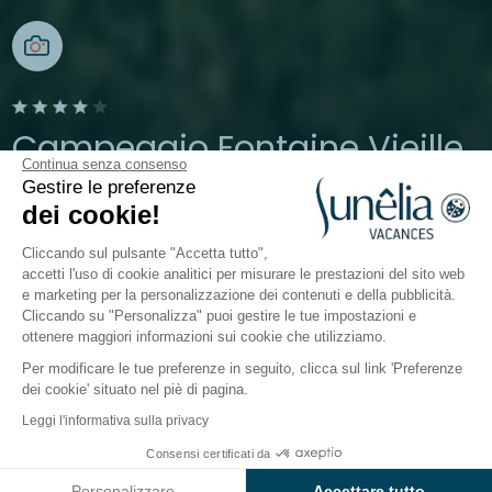
Campeggio Fontaine Vieille
Continua senza consenso
Gestire le preferenze
Andernos-les-Bains, Gironda
dei cookie!
Aperto da
3 aprile 2026
Al
27 settembre 2026
Cliccando sul pulsante "Accetta tutto",
accetti l'uso di cookie analitici per misurare le prestazioni del sito web
e marketing per la personalizzazione dei contenuti e della pubblicità.
Il campeggio
Sistemazioni
Attività
A contatto c
Cliccando su "Personalizza" puoi gestire le tue impostazioni e
ottenere maggiori informazioni sui cookie che utilizziamo.
Per modificare le tue preferenze in seguito, clicca sul link 'Preferenze
dei cookie' situato nel piè di pagina.
Indietro
Leggi l'informativa sulla privacy
La Piazzola Comfort
Da
Consensi certificati da
Prenota
497€
del Camping Fontaine Vieille
Personalizzare
Accettare tutto