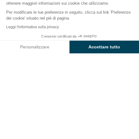
ottenere maggiori informazioni sui cookie che utilizziamo.
Per modificare le tue preferenze in seguito, clicca sul link 'Preferenze
dei cookie' situato nel piè di pagina.
Indietro
Leggi l'informativa sulla privacy
Posizione premium con bagno
Consensi certificati da
Prenota
privato
Personalizzare
Accettare tutto
dal Camping Sunêlia Le
Axeptio consent
Piattaforma di Gestione del Consenso: Personalizza le tue opzi
Gibanel
La nostra piattaforma ti consente di personalizzare e gestire le
PIAZZOLA
1 / 8