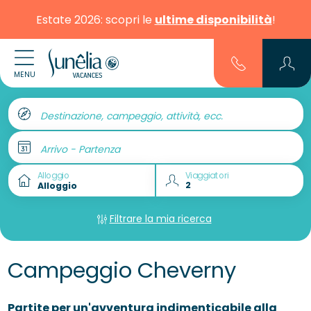
Estate 2026: scopri le
ultime disponibilità
!
MENU
Destinazione, campeggio, attività, ecc.
Arrivo - Partenza
Alloggio
Viaggiatori
Filtrare la mia ricerca
Campeggio Cheverny
Partite per un'avventura indimenticabile alla