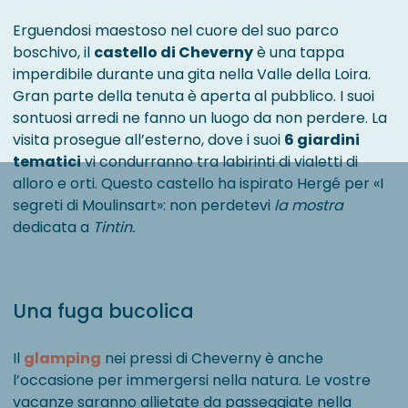
Erguendosi maestoso nel cuore del suo parco
boschivo, il
castello di Cheverny
è una tappa
imperdibile durante una gita nella Valle della Loira.
Gran parte della tenuta è aperta al pubblico. I suoi
sontuosi arredi ne fanno un luogo da non perdere. La
visita prosegue all’esterno, dove i suoi
6 giardini
tematici
vi condurranno tra labirinti di vialetti di
alloro e orti. Questo castello ha ispirato Hergé per «I
segreti di Moulinsart»: non perdetevi
la mostra
dedicata a
Tintin.
Una fuga bucolica
Il
glamping
nei pressi di Cheverny è anche
l’occasione per immergersi nella natura. Le vostre
vacanze saranno allietate da passeggiate nella