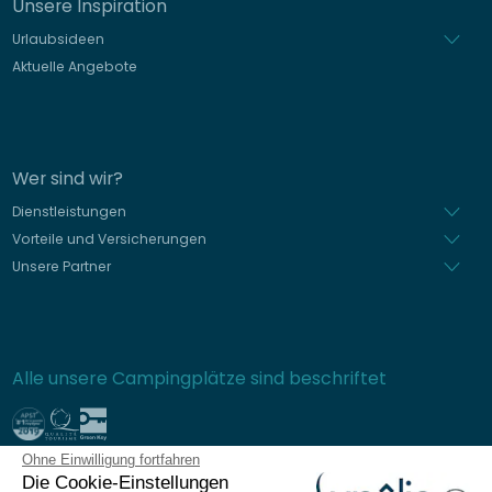
Unsere Inspiration
Urlaubsideen
Aktuelle Angebote
Wer sind wir?
Dienstleistungen
Vorteile und Versicherungen
Unsere Partner
Alle unsere Campingplätze sind beschriftet
Ohne Einwilligung fortfahren
Sichere Bezahlung
Die Cookie-Einstellungen