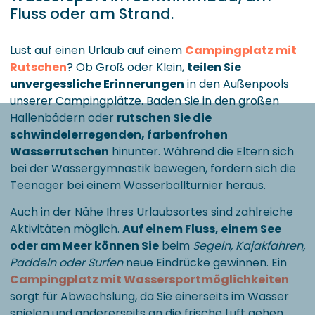
Fluss oder am Strand.
Lust auf einen Urlaub auf einem
Campingplatz mit
Rutschen
? Ob Groß oder Klein,
teilen Sie
unvergessliche Erinnerungen
in den Außenpools
unserer Campingplätze. Baden Sie in den großen
Hallenbädern oder
rutschen Sie die
schwindelerregenden, farbenfrohen
Wasserrutschen
hinunter. Während die Eltern sich
bei der Wassergymnastik bewegen, fordern sich die
Teenager bei einem Wasserballturnier heraus.
Auch in der Nähe Ihres Urlaubsortes sind zahlreiche
Aktivitäten möglich.
Auf einem Fluss, einem See
oder am Meer können Sie
beim
Segeln, Kajakfahren,
Paddeln oder Surfen
neue Eindrücke gewinnen. Ein
Campingplatz mit Wassersportmöglichkeiten
sorgt für Abwechslung, da Sie einerseits im Wasser
spielen und andererseits an die frische Luft gehen