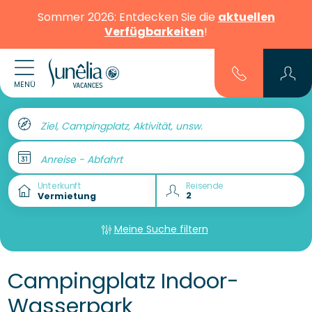
Sommer 2026: Entdecken Sie die
aktuellen
Verfügbarkeiten
!
MENÜ
Ziel, Campingplatz, Aktivität, unsw.
Anreise - Abfahrt
Unterkunft
Reisende
Meine Suche filtern
Campingplatz Indoor-
Wasserpark