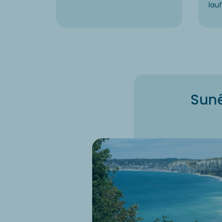
lau
Sunê