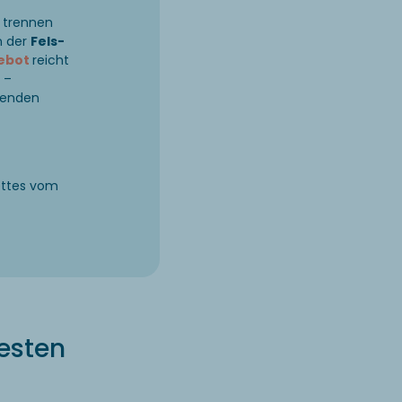
trennen
n der
Fels-
ebot
reicht
 –
kenden
ettes vom
esten