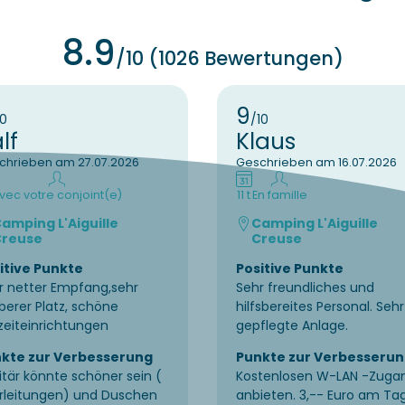
8.9
/10 (1026 Bewertungen)
9
10
/10
lf
Klaus
chrieben am 27.07.2026
Geschrieben am 16.07.2026
vec votre conjoint(e)
11 t
En famille
amping L'Aiguille
Camping L'Aiguille
reuse
Creuse
itive Punkte
Positive Punkte
r netter Empfang,sehr
Sehr freundliches und
berer Platz, schöne
hilfsbereites Personal. Sehr
izeiteinrichtungen
gepflegte Anlage.
kte zur Verbesserung
Punkte zur Verbesseru
itär könnte schöner sein (
Kostenlosen W-LAN -Zuga
rleitungen) und Duschen
anbieten. 3,-- Euro am Tag