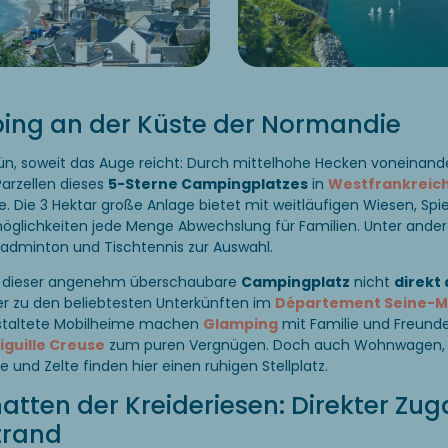
ing an der Küste der Normandie
ün, soweit das Auge reicht: Durch mittelhohe Hecken voneinand
Parzellen dieses
5-Sterne Campingplatzes
in
Westfrankreic
e. Die 3 Hektar große Anlage bietet mit weitläufigen Wiesen, Spi
öglichkeiten jede Menge Abwechslung für Familien. Unter and
 Badminton und Tischtennis zur Auswahl.
 dieser angenehm überschaubare
Campingplatz
nicht
direkt
t er zu den beliebtesten Unterkünften im
Département Seine-M
staltete Mobilheime machen
Glamping
mit Familie und Freunde
Aiguille Creuse
zum puren Vergnügen. Doch auch Wohnwagen,
und Zelte finden hier einen ruhigen Stellplatz.
atten der Kreideriesen: Direkter Zu
trand