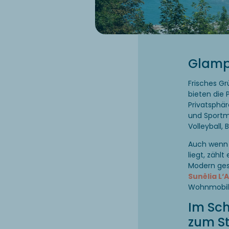
Glamp
Frisches Gr
bieten die 
Privatsphär
und Sportm
Volleyball,
Auch wenn
liegt, zähl
Modern ge
Sunêlia L‘
Wohnmobile 
Im Sch
zum S