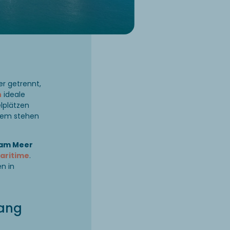
er getrennt,
h
ideale
elplätzen
erem stehen
 am Meer
aritime
.
n in
gang