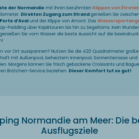
ste der Normandie
mit ihren berühmten
Klippen von Étretat
Kilometer.
Direkten Zugang zum Strand
genießen Sie zwische
Porte d’Aval
und der Klippe von Amont. Das
Wassersportang
p-Paddling über Kajaktouren bis hin zu Segeltörns. Kein Wunder
h genießen Sie vom Wasser die beste Aussicht auf die beeindruc
n!
n vor Ort ausspannen? Nutzen Sie die 420 Quadratmeter große
haft mit Außenpool, beheiztem Innenpool, Sonnenterrasse und
len. Morgens können Sie frisch gebackene Croissants und Bagu
n Brötchen-Service beziehen.
Dieser Komfort tut so gut!
ing Normandie am Meer: Die b
Ausflugsziele