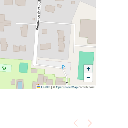
+
−
Leaflet
|
©
OpenStreetMap
contributors
n