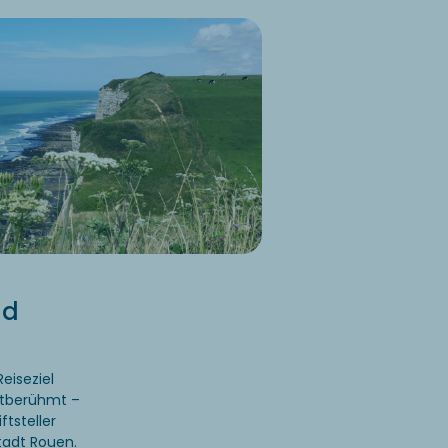
nd
eiseziel
eltberühmt –
ftsteller
tadt Rouen.