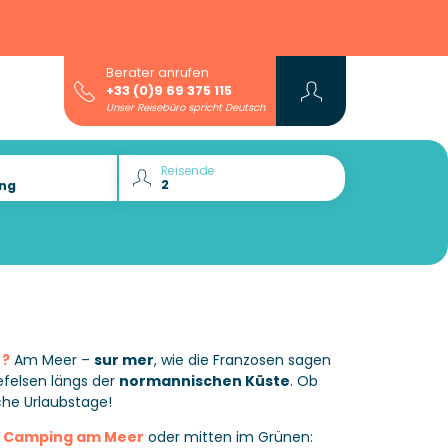
Berater anrufen
+33 (0)9 69 375 115
Unser Reisebüro spricht Deutsch
Reisende
 ?
Am Meer –
sur mer
, wie die Franzosen sagen
efelsen längs der
normannischen Küste
. Ob
che Urlaubstage!
b
Camping am Meer
oder mitten im Grünen: