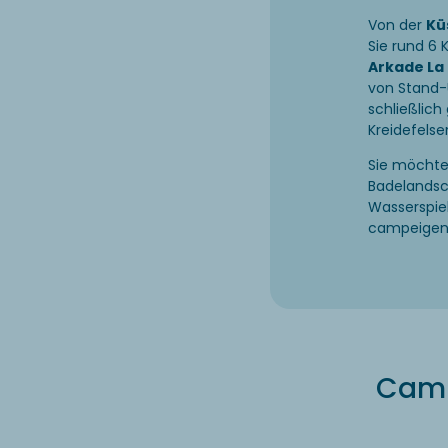
Von der
Kü
Sie rund 6 
Arkade La 
von Stand-U
schließlic
Kreidefelse
Sie möchte
Badelandsc
Wasserspie
campeigene
Camp