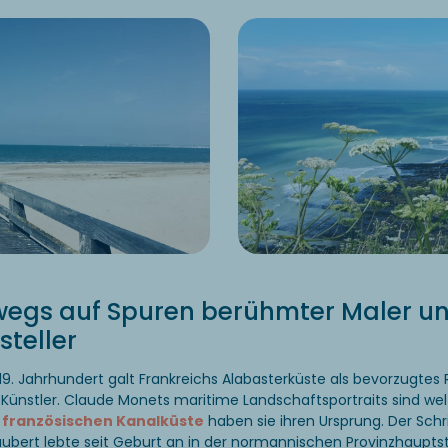
wegs auf Spuren berühmter Maler u
steller
s 19. Jahrhundert galt Frankreichs Alabasterküste als bevorzugtes R
 Künstler. Claude Monets maritime Landschaftsportraits sind w
r
französischen Kanalküste
haben sie ihren Ursprung. Der Schri
aubert lebte seit Geburt an in der normannischen Provinzhaupts