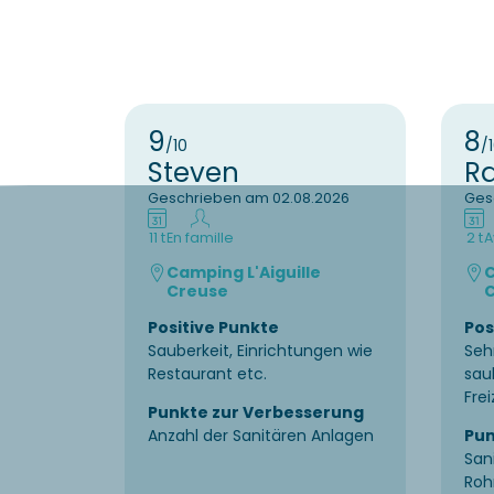
9
8
/10
/
Steven
Ra
Geschrieben am 02.08.2026
Ges
11 t
En famille
2 t
A
Camping L'Aiguille
C
Creuse
C
Positive Punkte
Pos
Sauberkeit, Einrichtungen wie
Seh
Restaurant etc.
sau
Fre
Punkte zur Verbesserung
Anzahl der Sanitären Anlagen
Pun
San
Roh