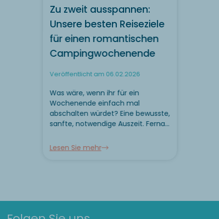
Zu zweit ausspannen:
Unsere besten Reiseziele
für einen romantischen
Campingwochenende
Veröffentlicht am 06.02.2026
Was wäre, wenn ihr für ein
Wochenende einfach mal
abschalten würdet? Eine bewusste,
sanfte, notwendige Auszeit. Fernab
von Hektik, Termindruck und
Alltagspflich...
Lesen Sie mehr
Folgen Sie uns