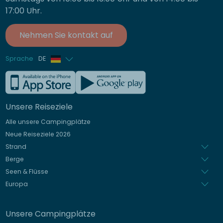
17:00 Uhr.
Nehmen Sie kontakt auf
Sprache
DE
Französisch
Englisch
Unsere Reiseziele
Italienisch
Alle unsere Campingplätze
Spanisch
Neue Reiseziele 2026
Niederländisch
Strand
Berge
Seen & Flüsse
Europa
Unsere Campingplätze