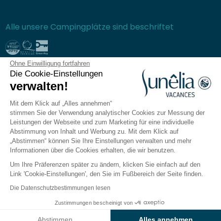
Alle unsere Campingplätze sind beschriftet
Ohne Einwilligung fortfahren
Sichere Bezahlung
Die Cookie-Einstellungen
verwalten!
Mit dem Klick auf „Alles annehmen“
stimmen Sie der Verwendung analytischer Cookies zur Messung der
Häufig gestellte Fragen
Leistungen der Webseite und zum Marketing für eine individuelle
Allgemeine Verkaufsbedingungen
Abstimmung von Inhalt und Werbung zu. Mit dem Klick auf
„Abstimmen“ können Sie Ihre Einstellungen verwalten und mehr
Datenschutzrichtlinie
Informationen über die Cookies erhalten, die wir benutzen.
Rechtliche Hinweise
Um Ihre Präferenzen später zu ändern, klicken Sie einfach auf den
Seitenverzeichnis
Link 'Cookie-Einstellungen', den Sie im Fußbereich der Seite finden.
Cookie-Einstellungen verwalten
Die Datenschutzbestimmungen lesen
Die Sunêlia-App
Zustimmungen bescheinigt von
Abstimmen
Alles annehmen