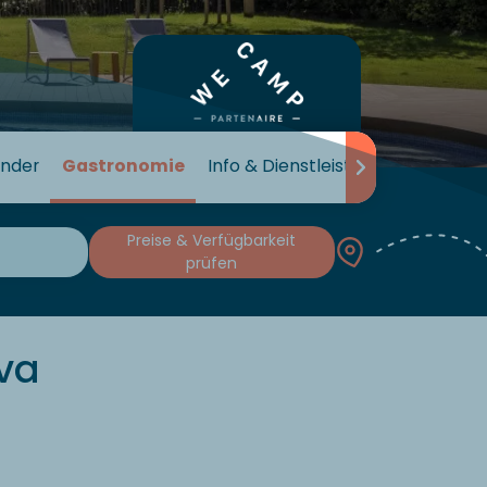
inder
Gastronomie
Info & Dienstleistungen
Preise & Verfügbarkeit
prüfen
va