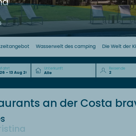
na
6
izeitangebot
Wasserwelt des camping
Die Welt der K
bfahrt
Unterkunft
Reisende
aurants an der Costa bra
es
istina