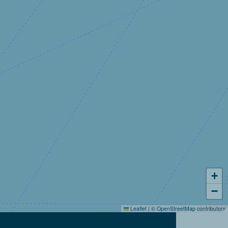
+
−
Leaflet
|
©
OpenStreetMap
contributors