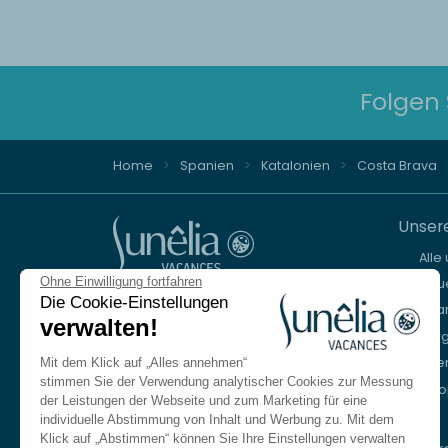
Folgen 
Home
Spanien
Katalonien
Costa Brava
Unsere
Alle
Ohne Einwilligung fortfahren
Neue
Beratung und Buchung
Die Cookie-Einstellungen
Stra
verwalten!
+33 (0)9 69 375 115
Ber
Seen
Mit dem Klick auf „Alles annehmen“
Unser Reisebüro spricht Deutsch.
stimmen Sie der Verwendung analytischer Cookies zur Messung
Eur
Montag bis Freitag von 8:30 bis 18:30 Uhr.
der Leistungen der Webseite und zum Marketing für eine
Samstags von 10:00 bis 13:00 Uhr und von
individuelle Abstimmung von Inhalt und Werbung zu. Mit dem
14:00 bis 17:00 Uhr.
Klick auf „Abstimmen“ können Sie Ihre Einstellungen verwalten