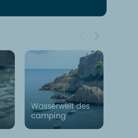
Wasserwelt des
camping
Frei