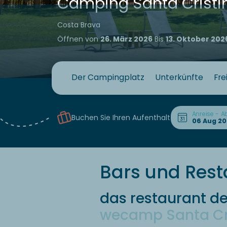
Camping Santa Cristi
Costa Brava
Öffnen von
26. März 2026
Bis
13. Oktober 202
Der Campingplatz
Unterkünfte
Fre
Anreise - A
Buchen Sie Ihren Aufenthalt
Bars und Rest
das restaurant d
wecamp Santa Cr