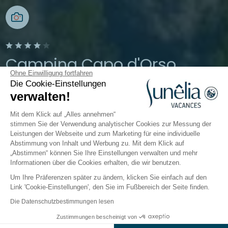
Camping Capo d'Orso
Ohne Einwilligung fortfahren
Die Cookie-Einstellungen
Palau, Sardinien, Italien
verwalten!
Öffnen von
1. April 2026
Bis
19. Oktober
2026
Mit dem Klick auf „Alles annehmen“
stimmen Sie der Verwendung analytischer Cookies zur Messung der
Leistungen der Webseite und zum Marketing für eine individuelle
Abstimmung von Inhalt und Werbung zu. Mit dem Klick auf
Der Campingplatz
Unterkünfte
Freizeitangebot
„Abstimmen“ können Sie Ihre Einstellungen verwalten und mehr
Informationen über die Cookies erhalten, die wir benutzen.
Um Ihre Präferenzen später zu ändern, klicken Sie einfach auf den
Link 'Cookie-Einstellungen', den Sie im Fußbereich der Seite finden.
Zurück
Die Datenschutzbestimmungen lesen
Die Elite-Unterkunft
Zustimmungen bescheinigt von
Buchen Sie
An diesen Tagen nicht verfügbar