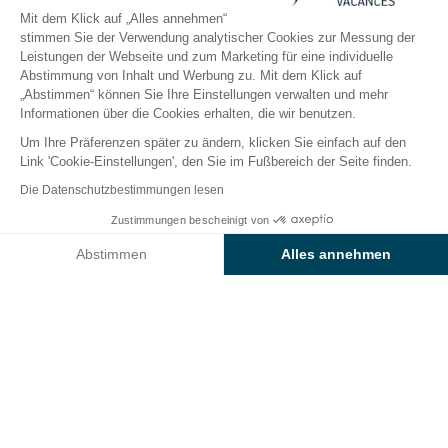
Öffnen von
1. Januar 2026
Bis
31. Dezember 2026
Mit dem Klick auf „Alles annehmen“
stimmen Sie der Verwendung analytischer Cookies zur Messung der
Leistungen der Webseite und zum Marketing für eine individuelle
Abstimmung von Inhalt und Werbung zu. Mit dem Klick auf
Der Campingplatz
Unterkünfte
Freizeitangebot
„Abstimmen“ können Sie Ihre Einstellungen verwalten und mehr
Informationen über die Cookies erhalten, die wir benutzen.
Um Ihre Präferenzen später zu ändern, klicken Sie einfach auf den
Animationen des
Link 'Cookie-Einstellungen', den Sie im Fußbereich der Seite finden.
Sunêlia-Campingplatzes
Die Datenschutzbestimmungen lesen
Villaggio dei Fiori
Zustimmungen bescheinigt von
Preise & Verfügbarkeit prüfen
Abstimmen
Alles annehmen
Lust auf Spaß? Auf Fitness? Oder einfach auf neue
Bekanntschaften?
Axeptio consent
Einwilligungsmanagementplattform: Passen Sie Ihre Optionen 
Mit den Animationen des
Sunêlia-
Unsere Plattform ermöglicht es Ihnen, Ihre Datenschutzeinstell
Campingplatzes Villaggio dei Fiori
, touristischen
Ausflügen an die Französische Riviera oder
Küstenwanderungen in Ligurien verspricht Ihr
Urlaubsprogramm belebt zu werden.