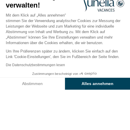
verwalten!
Cogolin, Golf von Saint-Tropez
Öffnen von
1. April 2026
Bis
27. September 2026
Mit dem Klick auf „Alles annehmen“
stimmen Sie der Verwendung analytischer Cookies zur Messung der
Leistungen der Webseite und zum Marketing für eine individuelle
Abstimmung von Inhalt und Werbung zu. Mit dem Klick auf
Der Campingplatz
Unterkünfte
Freizeitangebot
„Abstimmen“ können Sie Ihre Einstellungen verwalten und mehr
Informationen über die Cookies erhalten, die wir benutzen.
Um Ihre Präferenzen später zu ändern, klicken Sie einfach auf den
Link 'Cookie-Einstellungen', den Sie im Fußbereich der Seite finden.
Zurück
Die Datenschutzbestimmungen lesen
Unterkunft Sunêlia Luxe
Ab
Zustimmungen bescheinigt von
Buchen Sie
1.101€
vom Camping L'Argentière
Abstimmen
Alles annehmen
Axeptio consent
Einwilligungsmanagementplattform: Passen Sie Ihre Optionen 
Unsere Plattform ermöglicht es Ihnen, Ihre Datenschutzeinstell
VERMIETUNG
1 / 7